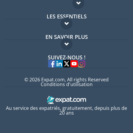
LES ESSENTIELS
Forum expatriés
EN SAVOIR PLUS
Guides pays
FAQ
Offres d'emploi
SUIVEZ-NOUS !
Experts
© 2026 Expat.com, All rights Reserved
Conditions d'utilisation
Au service des expatriés, gratuitement, depuis plus de
20 ans