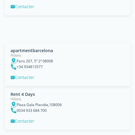
Contacter
apartmentbarcelona
Hôtels
Paris 207, 5º 2ª 08008
+34 934813577
Contacter
Rent 4 Days
Hôtels
Plaza Gala Placidia,108006
0034 933 684 700
Contacter