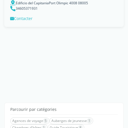
Edificio del CapitaniaPort Olimpic 4008 08005
34605371931
Contacter
Parcourir par catégories
Agences de voyage
5
Auberges de jeunesse
1
Chambres d'hôtes
1
Guide Touristique
8