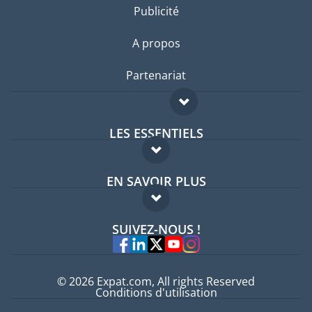
Publicité
A propos
Partenariat
LES ESSENTIELS
Forum expatriés
EN SAVOIR PLUS
Guides pays
FAQ
Offres d'emploi
SUIVEZ-NOUS !
Experts
© 2026 Expat.com, All rights Reserved
Conditions d'utilisation