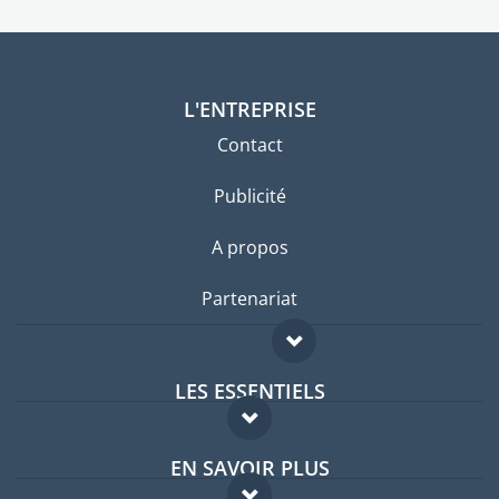
L'ENTREPRISE
Contact
Publicité
A propos
Partenariat
LES ESSENTIELS
Forum expatriés
EN SAVOIR PLUS
Guides pays