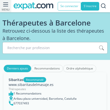
Se connecter
S'inscrire
MENU
Thérapeutes à Barcelone
Retrouvez ci-dessous la liste des thérapeutes
à Barcelone.
Recherche par profession
Derniers ajouts
Recommandations
Ordre alphabétique
Sibaritas
Recommandé
www.sibaritasdelmasaje.es
Thérapeutes
1 Recommandations
Aribau plaza universidad, Barcelona, Cataluña
677037493