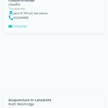
cdaquiromasaje
claudio
Thérapeutes
pere IV 354 p3, barcelona
633348988
Contacter
Acupuncture In Lanzarote
Ruth Westnidge