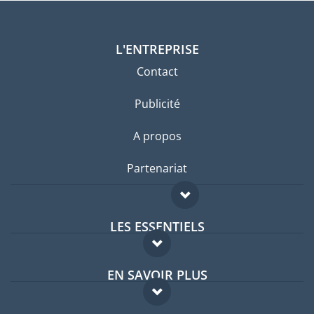
L'ENTREPRISE
Contact
Publicité
A propos
Partenariat
LES ESSENTIELS
Forum expatriés
EN SAVOIR PLUS
Guides pays
FAQ
Offres d'emploi