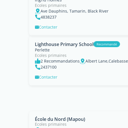
Ecoles primaires
Ave Dauphins, Tamarin, Black River
4838237
Contacter
Lighthouse Primary School
Recommandé
Perlette
Ecoles primaires
2 Recommandations
Albert Lane,Calebass
2437100
Contacter
École du Nord (Mapou)
Ecoles primaires