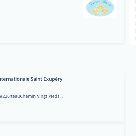
Internationale Saint Exupéry
Ch&#226;teau La Mare RondeAvenue Du Ch&#226;teauChemin Vingt Pieds, Grand Baie, Rivière du Rempart