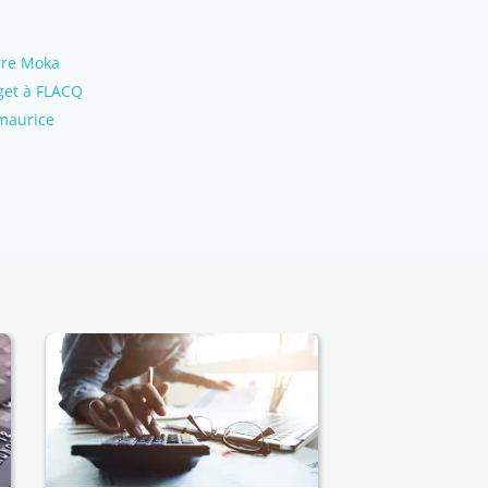
erre Moka
rget à FLACQ
 maurice