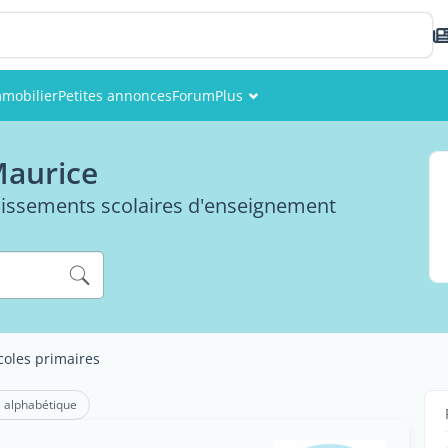
mobilier
Petites annonces
Forum
Plus
Événements
 Maurice
Membres
blissements scolaires d'enseignement
Photos
coles primaires
 alphabétique