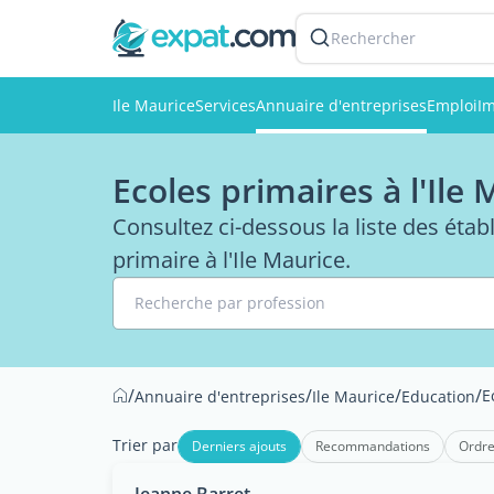
Rechercher
Ile Maurice
Services
Annuaire d'entreprises
Emploi
Im
Ecoles primaires à l'Ile
Consultez ci-dessous la liste des éta
primaire à l'Ile Maurice.
Recherche par profession
/
/
/
/
E
Annuaire d'entreprises
Ile Maurice
Education
Trier par
Derniers ajouts
Recommandations
Ordre