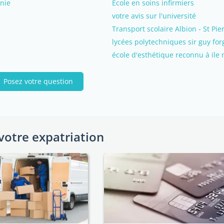
inie
École en soins infirmiers
votre avis sur l'université
Transport scolaire Albion - St Pi
lycées polytechniques sir guy fo
école d'esthétique reconnu à ile
Posez votre question
votre expatriation