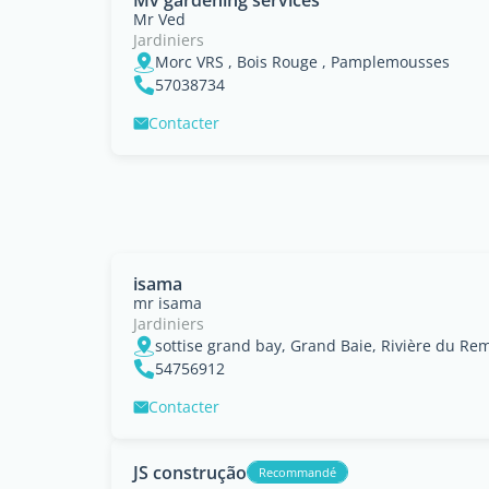
Mv gardening services
Mr Ved
Jardiniers
Morc VRS , Bois Rouge , Pamplemousses
57038734
Contacter
isama
mr isama
Jardiniers
sottise grand bay, Grand Baie, Rivière du Re
54756912
Contacter
JS construção
Recommandé