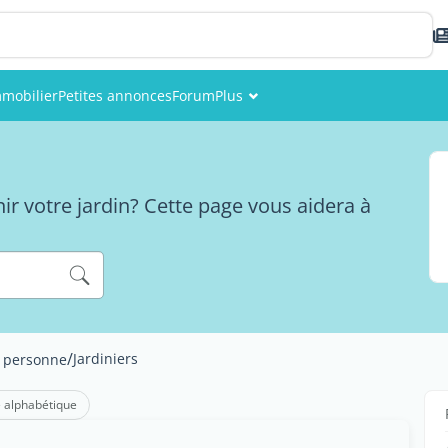
mobilier
Petites annonces
Forum
Plus
Événements
Membres
ir votre jardin? Cette page vous aidera à
Photos
/
Jardiniers
a personne
 alphabétique