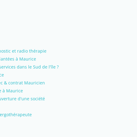
ostic et radio thérapie
plantées à Maurice
ervices dans le Sud de l'île ?
ce
ec & contrat Mauricien
e à Maurice
uverture d'une société
'ergothérapeute