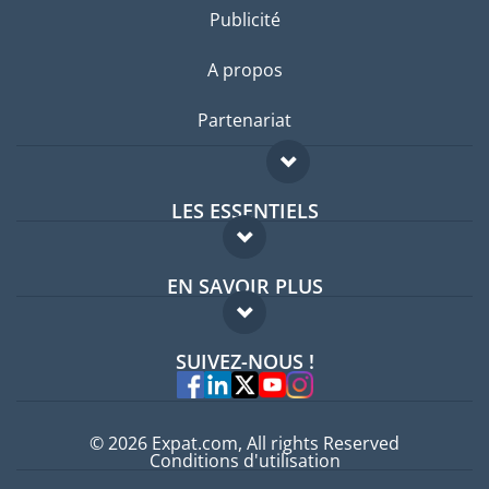
Publicité
A propos
Partenariat
LES ESSENTIELS
Forum expatriés
EN SAVOIR PLUS
Guides pays
FAQ
Offres d'emploi
SUIVEZ-NOUS !
Experts
© 2026 Expat.com, All rights Reserved
Conditions d'utilisation