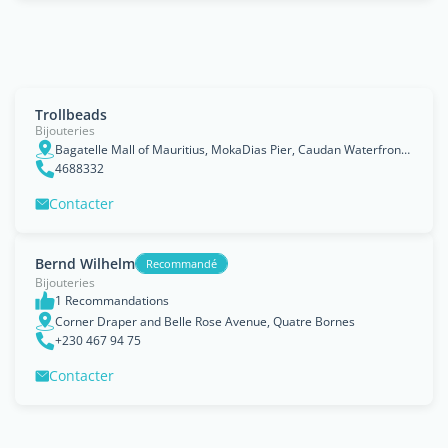
Trollbeads
Bijouteries
Bagatelle Mall of Mauritius, MokaDias Pier, Caudan Waterfront, Port Louis
4688332
Contacter
Bernd Wilhelm
Recommandé
Bijouteries
1 Recommandations
Corner Draper and Belle Rose Avenue, Quatre Bornes
+230 467 94 75
Contacter