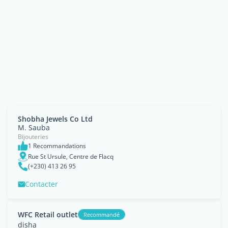
Shobha Jewels Co Ltd
M. Sauba
Bijouteries
1 Recommandations
Rue St Ursule, Centre de Flacq
(+230) 413 26 95
Contacter
WFC Retail outlet
Recommandé
disha