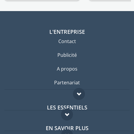
L'ENTREPRISE
Contact
Publicité
A propos
Partenariat
LES ESSENTIELS
Forum expatriés
EN SAVOIR PLUS
Guides pays