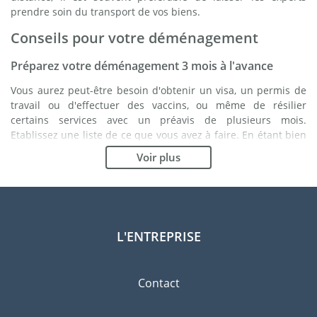
prendre soin du transport de vos biens.
Conseils pour votre déménagement
Préparez votre déménagement 3 mois à l'avance
Vous aurez peut-être besoin d'obtenir un visa, un permis de
travail ou d'effectuer des vaccins, ou même de résilier
certains services avec un préavis de plusieurs mois.
Etablissez une liste de ce que vous avez à faire. En étant bien
organisé, vous vous assurez du bon déroulement de votre
Voir plus
déménagement.
Choisissez le bon déménageur
Les services d'un bon déménageur sont essentiels à tout
projet d'expatriation à Swansea. Les organismes de régulation
L'ENTREPRISE
indépendants tels que la FIDI vous permettront d'avoir une
idée claire des sociétés de déménagement auxquelles vous
pouvez faire confiance. Les procédures de qualité internes, la
Contact
variété des emballages disponibles ainsi qu'un réseau
important sont des gages de qualité.