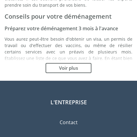
prendre soin du transport de vos biens.
Conseils pour votre déménagement
Préparez votre déménagement 3 mois à l'avance
Vous aurez peut-être besoin d'obtenir un visa, un permis de
travail ou d'effectuer des vaccins, ou même de résilier
certains services avec un préavis de plusieurs mois.
Etablissez une liste de ce que vous avez à faire. En étant bien
organisé, vous vous assurez du bon déroulement de votre
Voir plus
déménagement.
Choisissez le bon déménageur
Les services d'un bon déménageur sont essentiels à tout
projet d'expatriation aux Iles Canaries. Les organismes de
L'ENTREPRISE
régulation indépendants tels que la FIDI vous permettront
d'avoir une idée claire des sociétés de déménagement
auxquelles vous pouvez faire confiance. Les procédures de
Contact
qualité internes, la variété des emballages disponibles ainsi
qu'un réseau important sont des gages de qualité.