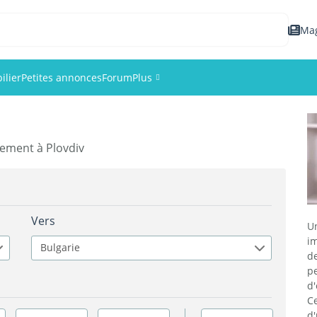
Ma
ilier
Petites annonces
Forum
Plus
Événements
ement à Plovdiv
Membres
Photos
Vers
U
im
Bulgarie
d
p
d
C
d