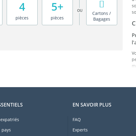
4
5+
s
OU
so
Cartons /
pièces
pièces
Bagages
C
P
l
V
p
mê
p
a
a
d
C
SSENTIELS
EN SAVOIR PLUS
L
to
expatriés
FAQ
d
 pays
Experts
p