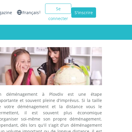
Se
gazine
Français
S'inscrire
connecter
English
Español
Italiano
n déménagement à Plovdiv est une étape
portante et souvent pleine d'imprévus. Si la taille
e votre déménagement et la distance vous le
ermettent, il est souvent plus économique
'organiser soi-même son propre déménagement.
ependant, dès lors qu'il s'agit d'un déménagement
'un volume important ou de longue distance, il est