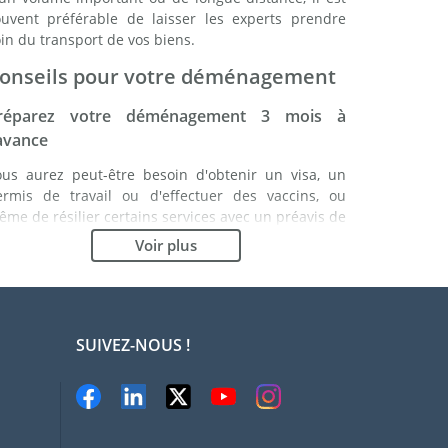
ouvent préférable de laisser les experts prendre
in du transport de vos biens.
onseils pour votre déménagement
réparez votre déménagement 3 mois à
'avance
ous aurez peut-être besoin d'obtenir un visa, un
ermis de travail ou d'effectuer des vaccins, ou
me de résilier certains services avec un préavis de
lusieurs mois. Etablissez une liste de ce que vous
Voir plus
vez à faire. En étant bien organisé, vous vous
ssurez du bon déroulement de votre
éménagement.
hoisissez le bon déménageur
SUIVEZ-NOUS !
es services d'un bon déménageur sont essentiels à
ut projet d'expatriation à Plovdiv. Les organismes
e régulation indépendants tels que la FIDI vous
ermettront d'avoir une idée claire des sociétés de