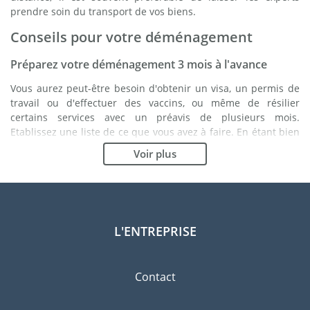
prendre soin du transport de vos biens.
Conseils pour votre déménagement
Préparez votre déménagement 3 mois à l'avance
Vous aurez peut-être besoin d'obtenir un visa, un permis de
travail ou d'effectuer des vaccins, ou même de résilier
certains services avec un préavis de plusieurs mois.
Etablissez une liste de ce que vous avez à faire. En étant bien
organisé, vous vous assurez du bon déroulement de votre
Voir plus
déménagement.
Choisissez le bon déménageur
Les services d'un bon déménageur sont essentiels à tout
projet d'expatriation à Belo Horizonte. Les organismes de
L'ENTREPRISE
régulation indépendants tels que la FIDI vous permettront
d'avoir une idée claire des sociétés de déménagement
auxquelles vous pouvez faire confiance. Les procédures de
Contact
qualité internes, la variété des emballages disponibles ainsi
qu'un réseau important sont des gages de qualité.