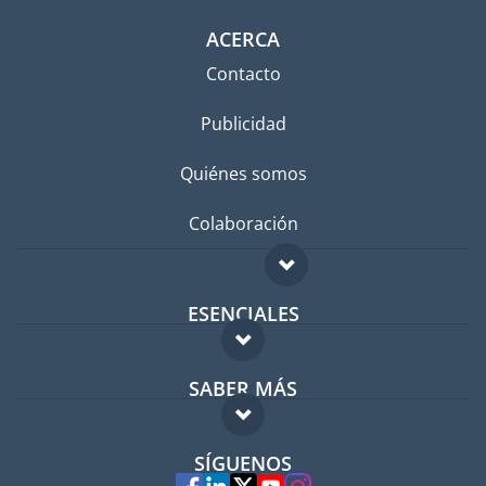
ACERCA
Contacto
Publicidad
Quiénes somos
Colaboración
ESENCIALES
Foro para expatriados
SABER MÁS
Guía para expatriados
FAQ
Trabajos en el extranjero
SÍGUENOS
Expertos