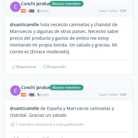
Conchi Jaraba
Nuevo miembro
C
5
hace 3 años
#39
|
POSTS
@santicamille
hola necesito camisetas y chándal de
Marruecos y algunas de otros países. Necesito saber
precio del producto y gastos de embio me estoy
montando mi propia tienda. Un saludo y gracias. Mi
correo es [Enlace moderado]
Reaccionar
Responder
Conchi Jaraba
Nuevo miembro
C
5
hace 3 años
#40
|
POSTS
@santicamille
de España y Marruecos camisetas y
chándal. Gracias un saludo
👍
1 miembro reaccionó a esta publicación