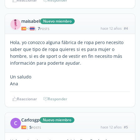
Reaccionar
Responder
maisabel
Nuevo miembro
7
hace 12 años
#4
|
POSTS
Hola, yo conozco alguna fábrica de ropa pero necesito
saber que tipo de ropa quieres si es para mujer o
hombre, si es de sport o de vestir en fin necesito más
información para poderte ayudar.
Un saludo
Ana
Reaccionar
Responder
Carlosgp
Nuevo miembro
C
5
hace 12 años
#5
|
POSTS