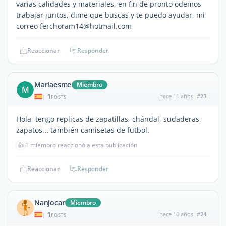
varias calidades y materiales, en fin de pronto odemos
trabajar juntos, dime que buscas y te puedo ayudar, mi
correo ferchoram14@hotmail.com
Reaccionar
Responder
Mariaesme
Miembro
M
1
hace 11 años
#23
|
POSTS
Hola, tengo replicas de zapatillas, chándal, sudaderas,
zapatos... también camisetas de futbol.
👍
1 miembro reaccionó a esta publicación
Reaccionar
Responder
Nanjocar
Miembro
1
hace 10 años
#24
|
POSTS