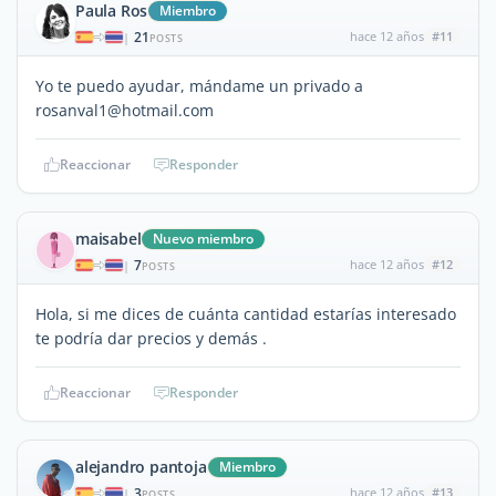
Paula Ros
Miembro
21
hace 12 años
#11
|
POSTS
Yo te puedo ayudar, mándame un privado a
rosanval1@hotmail.com
Reaccionar
Responder
maisabel
Nuevo miembro
7
hace 12 años
#12
|
POSTS
Hola, si me dices de cuánta cantidad estarías interesado
te podría dar precios y demás .
Reaccionar
Responder
alejandro pantoja
Miembro
3
hace 12 años
#13
|
POSTS