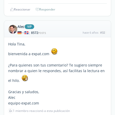
Reaccionar
Responder
Alec
ViP
8572
hace 6 años
#32
|
POSTS
Hola Tina,
bienvenida a expat.com
¿Para quienes son tus comentario? Te sugiero siempre
nombrar a quien le respondes, así facilitas la lectura en
el hilo.
Gracias y saludos,
Alec
equipo expat.com
👍
1 miembro reaccionó a esta publicación