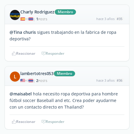
Charly Rodriguez
Miembro
1
hace 3 años
#35
|
POSTS
@Tina churis
sigues trabajando en la fabrica de ropa
deportiva?
Reaccionar
Responder
lambertotres053
Miembro
L
2
hace 3 años
#36
|
POSTS
@maisabel
hola necesito ropa deportiva para hombre
fútbol soccer Baseball and etc. Crea poder ayudarme
con un contacto directo en Thailand?
Reaccionar
Responder