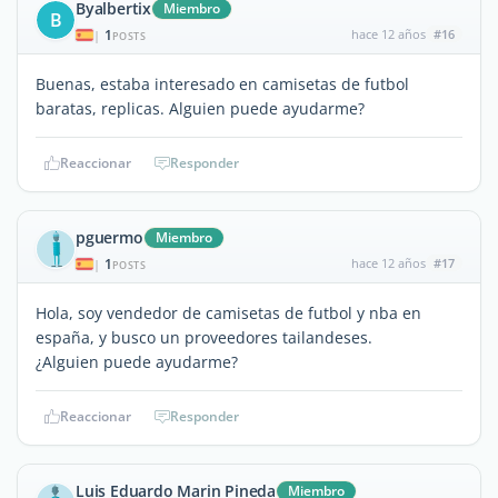
Byalbertix
Miembro
B
1
hace 12 años
#16
|
POSTS
Buenas, estaba interesado en camisetas de futbol
baratas, replicas. Alguien puede ayudarme?
Reaccionar
Responder
pguermo
Miembro
1
hace 12 años
#17
|
POSTS
Hola, soy vendedor de camisetas de futbol y nba en
españa, y busco un proveedores tailandeses.
¿Alguien puede ayudarme?
Reaccionar
Responder
Luis Eduardo Marin Pineda
Miembro