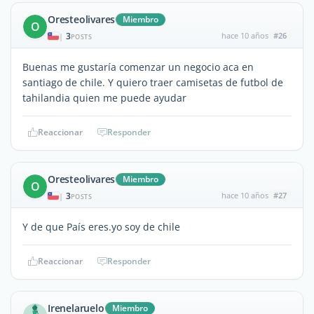
Oresteolivares
Miembro
O
3
hace 10 años
#26
|
POSTS
Buenas me gustaría comenzar un negocio aca en
santiago de chile. Y quiero traer camisetas de futbol de
tahilandia quien me puede ayudar
Reaccionar
Responder
Oresteolivares
Miembro
O
3
hace 10 años
#27
|
POSTS
Y de que País eres.yo soy de chile
Reaccionar
Responder
Irenelaruelo
Miembro