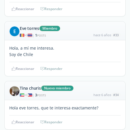
Reaccionar
Responder
Eve torres
Miembro
E
1
hace 6 años
#33
|
POSTS
Hola, a mí me interesa.
Soy de Chile
Reaccionar
Responder
Tina churis
Nuevo miembro
3
hace 6 años
#34
|
POSTS
Hola eve torres, que te interesa exactamente?
Reaccionar
Responder