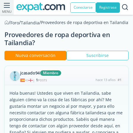
Conectarse
Registrase
MENU
/
/
/
Proveedores de ropa deportiva en Tailandia?
Foro
Tailandia
Proveedores de ropa deportiva en
Tailandia?
Nueva conversación
Suscribirse
jcasado94
Miembro
1
hace 13 años
#1
|
POSTS
Hola buenas! Ustedes que viven en Tailandia, sabe
alguien cómo va la cosa de las fábricas por ahí? Me
gustaría montar un negocio al por mayor, y para ello
necesito contactar con alguna fábrica tailandesa que me
proporcionara dichos productos. Sabéis qué manera
tengo de contactar con algún proveedor desde aquí, en
España? Si alguien me pudiera a ayudar, o conociera a