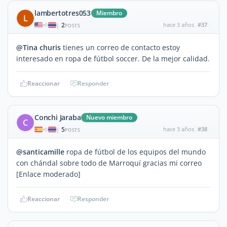
lambertotres053
Miembro
L
2
hace 3 años
#37
|
POSTS
@Tina churis
tienes un correo de contacto estoy
interesado en ropa de fútbol soccer. De la mejor calidad.
Reaccionar
Responder
Conchi Jaraba
Nuevo miembro
C
5
hace 3 años
#38
|
POSTS
@santicamille
ropa de fútbol de los equipos del mundo
con chándal sobre todo de Marroquí gracias mi correo
[Enlace moderado]
Reaccionar
Responder