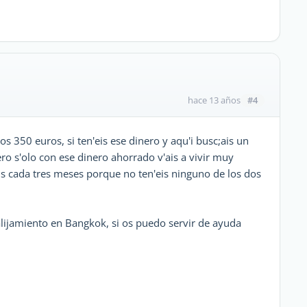
#4
hace 13 años
os 350 euros, si ten'eis ese dinero y aqu'i busc;ais un
ero s'olo con ese dinero ahorrado v'ais a vivir muy
a'is cada tres meses porque no ten'eis ninguno de los dos
lijamiento en Bangkok, si os puedo servir de ayuda