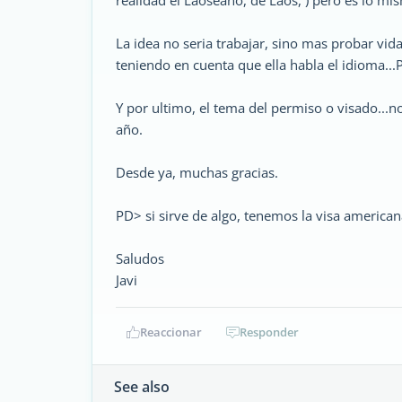
realidad el Laoseano, de Laos, ) pero es lo mis
La idea no seria trabajar, sino mas probar vid
teniendo en cuenta que ella habla el idioma...P
Y por ultimo, el tema del permiso o visado...
año.
Desde ya, muchas gracias.
PD> si sirve de algo, tenemos la visa americana
Saludos
Javi
Reaccionar
Responder
See also