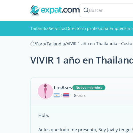
Buscar
Tailandia
Servicios
Directorio profesional
Empleos
Inm
/
/
/
VIVIR 1 año en Thailandia - Costo
Foro
Tailandia
VIVIR 1 año en Thailand
LosAses
Nuevo miembro
5
|
POSTS
Hola,
Antes que todo me presento, Soy Javi y tengo 