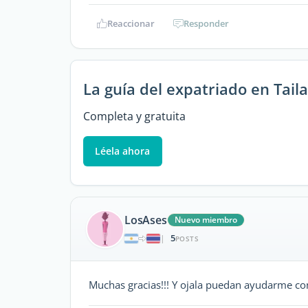
Reaccionar
Responder
La guía del expatriado en Tail
Completa y gratuita
Léela ahora
LosAses
Nuevo miembro
5
|
POSTS
Muchas gracias!!! Y ojala puedan ayudarme con