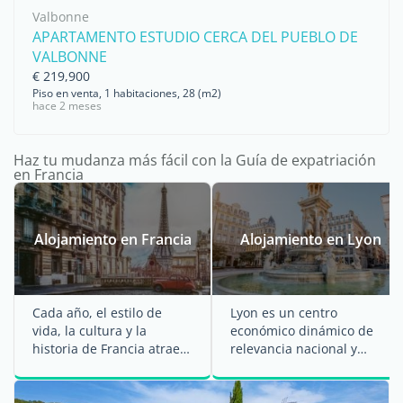
Valbonne
APARTAMENTO ESTUDIO CERCA DEL PUEBLO DE
VALBONNE
€ 219,900
Piso en venta, 1 habitaciones, 28 (m2)
hace 2 meses
Haz tu mudanza más fácil con la Guía de expatriación
en Francia
Alojamiento en Francia
Alojamiento en Lyon
Cada año, el estilo de
Lyon es un centro
vida, la cultura y la
económico dinámico de
historia de Francia atraen
relevancia nacional y
a millones de visitantes al
europea. La región es una
...
...