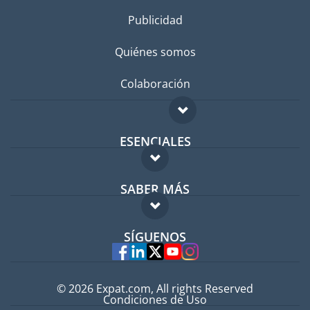
Publicidad
Quiénes somos
Colaboración
ESENCIALES
Foro para expatriados
SABER MÁS
Guía para expatriados
FAQ
Trabajos en el extranjero
SÍGUENOS
Expertos
© 2026 Expat.com, All rights Reserved
Condiciones de Uso