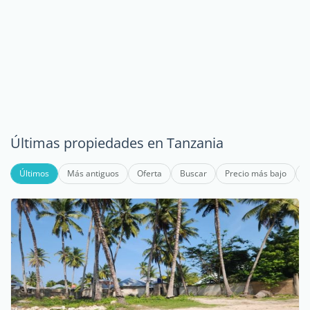
Últimas propiedades en Tanzania
Últimos
Más antiguos
Oferta
Buscar
Precio más bajo
P