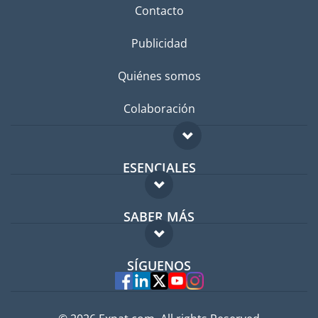
Contacto
Publicidad
Quiénes somos
Colaboración
ESENCIALES
Foro para expatriados
SABER MÁS
Guía para expatriados
FAQ
Trabajos en el extranjero
SÍGUENOS
Expertos