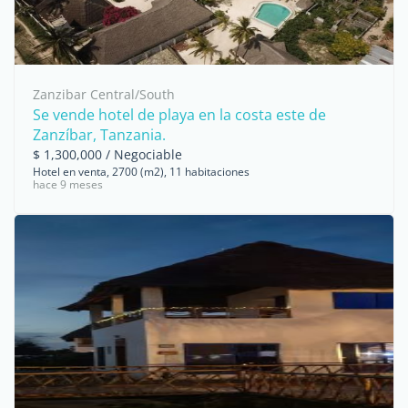
Zanzibar Central/South
Se vende hotel de playa en la costa este de
Zanzíbar, Tanzania.
$ 1,300,000 / Negociable
Hotel en venta, 2700 (m2), 11 habitaciones
hace 9 meses