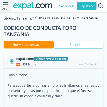
Conectarse
Registrase
MENU
/
/
/
CÓDIGO DE CONDUCTA FORO TANZANIA
Foro
Tanzania
CÓDIGO DE CONDUCTA FORO
TANZANIA
Nueva conversación
Suscribirse
expat.com
Your favourite team
8393
hace 13 años
#1
|
POSTS
Hola a todos,
Para ayudarles a utilizar el foro les invitamos a leer estos
consejos: gracias por respetarlos para que el foro se
quede un espacio caluroso y claro.