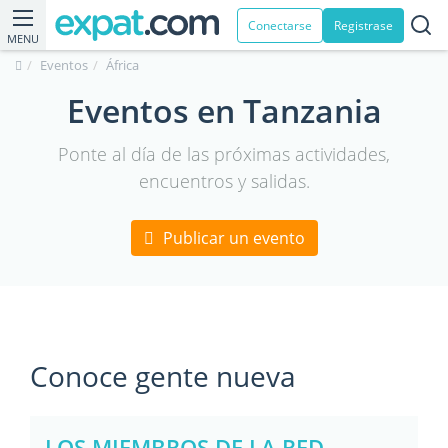
Conectarse
Registrase
MENU
Eventos
África
Eventos en Tanzania
Ponte al día de las próximas actividades,
encuentros y salidas.
Publicar un evento
Conoce gente nueva
LOS MIEMBROS DE LA RED