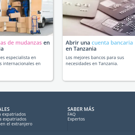
as de mudanzas
en
Abrir una
cuenta bancaria
ia
en Tanzania
es especialista en
Los mejores bancos para sus
 internacionales en
necesidades en Tanzania.
.
ALES
SABER MÁS
a expatriados
FAQ
a expatriados
Expertos
en el extranjero