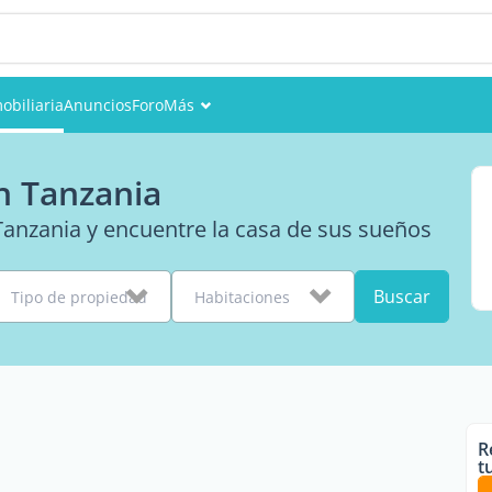
obiliaria
Anuncios
Foro
Más
Eventos
n Tanzania
Miembros
Tanzania y encuentre la casa de sus sueños
Fotos
Buscar
Tipo de propiedad
Habitaciones
R
t