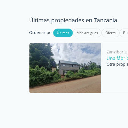
Últimas propiedades en Tanzania
Ordenar por
Últimos
Más antiguos
Oferta
Bu
Zanzibar 
Una fábric
Otra propi