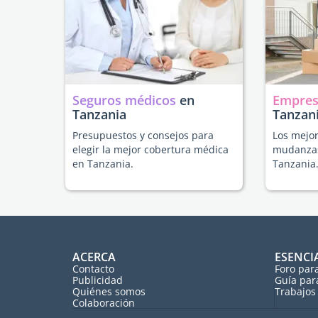
Seguros médicos
en
Empres
Tanzania
Tanzan
Presupuestos y consejos para
Los mejor
elegir la mejor cobertura médica
mudanzas
en Tanzania.
Tanzania
ACERCA
ESENCI
Contacto
Foro par
Publicidad
Guía par
Quiénes somos
Trabajos 
Colaboración