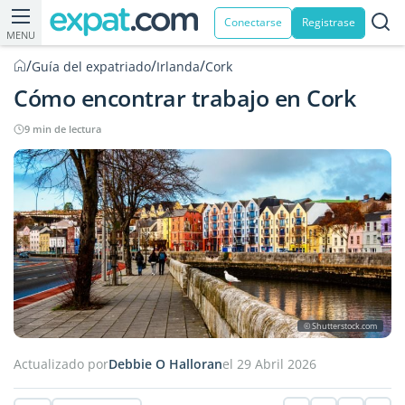
Conectarse
Registrase
MENU
/
/
/
Guía del expatriado
Irlanda
Cork
Cómo encontrar trabajo en Cork
9 min de lectura
© Shutterstock.com
Actualizado por
Debbie O Halloran
el 29 Abril 2026