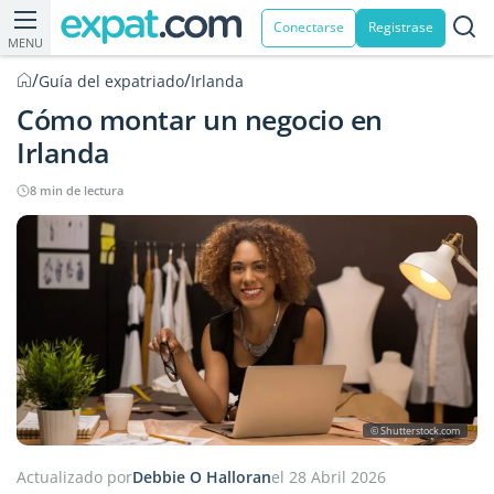
Conectarse
Registrase
MENU
/
/
Guía del expatriado
Irlanda
Cómo montar un negocio en
Irlanda
8 min de lectura
© Shutterstock.com
Actualizado por
Debbie O Halloran
el 28 Abril 2026