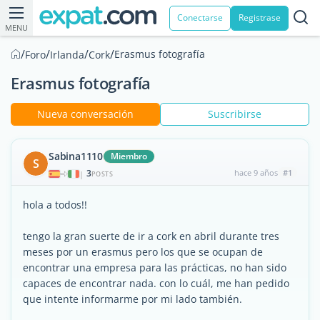
Conectarse
Registrase
MENU
/
/
/
/
Erasmus fotografía
Foro
Irlanda
Cork
Erasmus fotografía
Nueva conversación
Suscribirse
Sabina1110
Miembro
S
3
hace 9 años
#1
|
POSTS
hola a todos!!
tengo la gran suerte de ir a cork en abril durante tres
meses por un erasmus pero los que se ocupan de
encontrar una empresa para las prácticas, no han sido
capaces de encontrar nada. con lo cuál, me han pedido
que intente informarme por mi lado también.