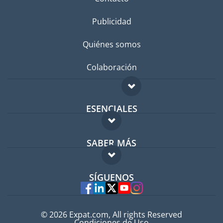
Publicidad
Quiénes somos
Colaboración
ESENCIALES
Foro para expatriados
SABER MÁS
Guía para expatriados
FAQ
Trabajos en el extranjero
SÍGUENOS
Expertos
© 2026 Expat.com, All rights Reserved
Condiciones de Uso