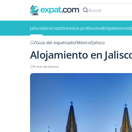
Buscar
Jalisco
Servicios
Directorio profesional
Empleos
Inmobi
/
/
/
Guía del expatriado
México
Jalisco
Alojamiento en Jalisc
9 min de lectura