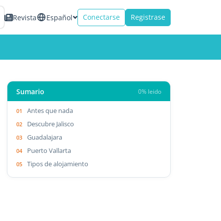
Conectarse
Registrase
Revista
Español
Sumario
0% leido
Antes que nada
Descubre Jalisco
Guadalajara
Puerto Vallarta
Tipos de alojamiento