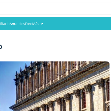
liaria
Anuncios
Foro
Más
Eventos
o
Miembros
Fotos