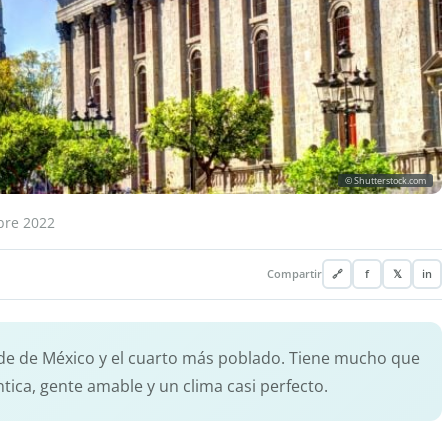
© Shutterstock.com
bre 2022
Compartir
🔗
f
𝕏
in
ande de México y el cuarto más poblado. Tiene mucho que
ntica, gente amable y un clima casi perfecto.