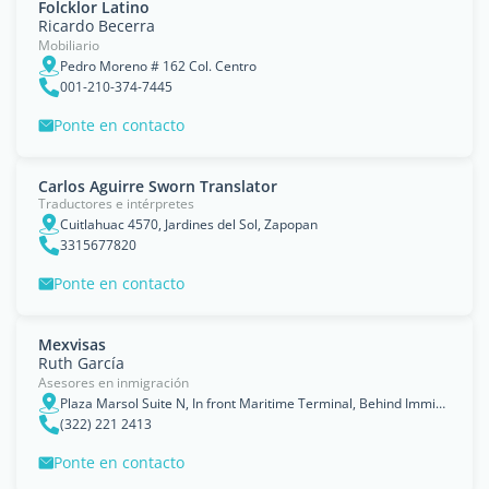
Folcklor Latino
Ricardo Becerra
Mobiliario
Pedro Moreno # 162 Col. Centro
001-210-374-7445
Ponte en contacto
Carlos Aguirre Sworn Translator
Traductores e intérpretes
Cuitlahuac 4570, Jardines del Sol, Zapopan
3315677820
Ponte en contacto
Mexvisas
Ruth García
Asesores en inmigración
Plaza Marsol Suite N, In front Maritime Terminal, Behind Immigration Office, Puerto Vallarta
(322) 221 2413
Ponte en contacto