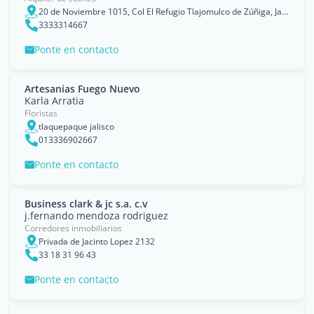
20 de Noviembre 1015, Col El Refugio Tlajomulco de Zúñiga, Jal, Guadalajara, Estado de Jalisco
3333314667
Ponte en contacto
Artesanias Fuego Nuevo
Karla Arratia
Floristas
tlaquepaque jalisco
013336902667
Ponte en contacto
Business clark & jc s.a. c.v
j.fernando mendoza rodriguez
Corredores inmobiliarios
Privada de Jacinto Lopez 2132
33 18 31 96 43
Ponte en contacto