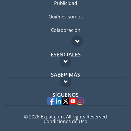
Publicidad
Quiénes somos
Colaboración
ESENCIALES
Foro para expatriados
SABER MÁS
Guía para expatriados
FAQ
Trabajos en el extranjero
SÍGUENOS
Expertos
© 2026 Expat.com, All rights Reserved
Condiciones de Uso