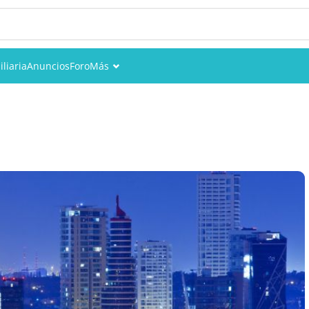
liaria
Anuncios
Foro
Más
Eventos
Miembros
Fotos