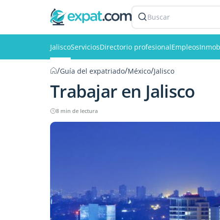
Buscar
Jalisco
Servicios
Directorio profesional
Empleos
Inmobi
/
/
/
Guía del expatriado
México
Jalisco
Trabajar en Jalisco
8 min de lectura