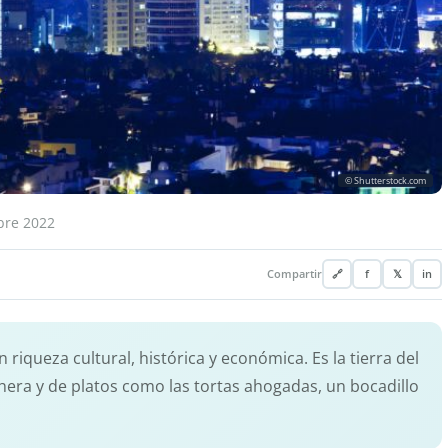
© Shutterstock.com
bre 2022
Compartir
🔗
f
𝕏
in
 riqueza cultural, histórica y económica. Es la tierra del
chera y de platos como las tortas ahogadas, un bocadillo