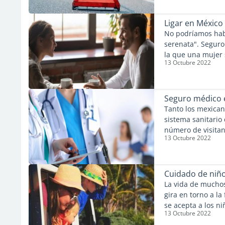
Ligar en México
No podríamos hab
serenata". Seguro
la que una mujer 
13 Octubre 2022
pretendiente, que
interpretar una s
Seguro médico 
Tanto los mexican
sistema sanitario
número de visita
13 Octubre 2022
asistencia sanita
Estados Unidos, d
tratamientos son 
seguro médico pr
Cuidado de niño
manos.
La vida de mucho
gira en torno a la
se acepta a los n
13 Octubre 2022
pequeños encuent