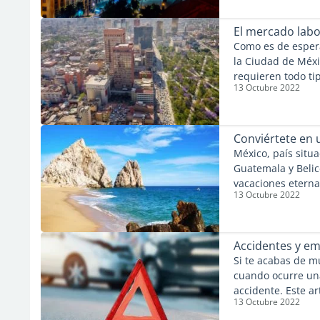
conseguido un emp
El mercado labo
Como es de esper
la Ciudad de Méxi
requieren todo ti
13 Octubre 2022
día verás multitu
camino al trabajo.
Conviértete en 
México, país situ
Guatemala y Belice
vacaciones eterna
13 Octubre 2022
internacionales se
azul profundo y s
nómadas digitales
especialmente en 
Accidentes y em
Si te acabas de 
cuando ocurre un
accidente. Este ar
13 Octubre 2022
sobre todo si aún