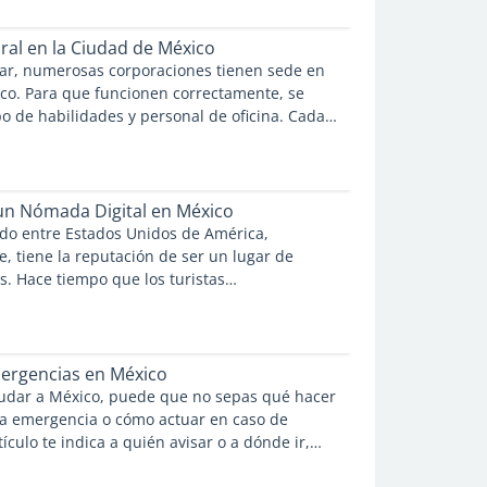
leo como consecuencia directa de ello.
ral en la Ciudad de México
ar, numerosas corporaciones tienen sede en
co. Para que funcionen correctamente, se
po de habilidades y personal de oficina. Cada
des de personas vestidas con ropa formal de
un Nómada Digital en México
ado entre Estados Unidos de América,
, tiene la reputación de ser un lugar de
s. Hace tiempo que los turistas
 sienten atraídos por su selva tropical, su mar
u comida que entumece la lengua. Los
 también han descubierto ya su belleza,
los últimos años.
ergencias en México
mudar a México, puede que no sepas qué hacer
a emergencia o cómo actuar en caso de
tículo te indica a quién avisar o a dónde ir,
 no conoces a nadie en la zona.