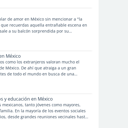
lar de amor en México sin mencionar a "la
 que recuerdas aquella entrañable escena en
sale a su balcón sorprendida por su
 va cantando hacia ella con un mariachi para
erenata y enamorarla.
en México
os como los extranjeros valoran mucho el
 de México. De ahí que atraiga a un gran
ntes de todo el mundo en busca de una
ria económica y de calidad. Sobre todo en
onde los costes de la medicina y los
mucho más elevados. Tanto si eliges un
ivado como uno público, estarás en buenas
s y educación en México
s mexicanos, tanto jóvenes como mayores,
 familia. En la mayoría de los eventos sociales
iños, desde grandes reuniones vecinales hasta
ros más íntimos.