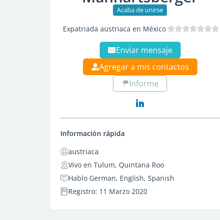
Acaba de unirse
Expatriada austriaca en México
Enviar mensaje
Agregar a mis contactos
Informe
Información rápida
austriaca
Vivo en Tulum, Quintana Roo
Hablo German, English, Spanish
Registro: 11 Marzo 2020