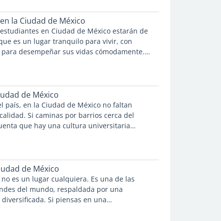
enseñarte sobre ti. Por lo tanto, encontrar
ir en CDMX es una experiencia agradable y
 en la Ciudad de México
te encantará.
 estudiantes en Ciudad de México estarán de
ue es un lugar tranquilo para vivir, con
te para desempeñar sus vidas cómodamente.
es mucho menos agitada que otras grandes
ay muchas oportunidades para llevar el estilo
as, sin que se agote tu presupuesto.
Ciudad de México
del país, en la Ciudad de México no faltan
calidad. Si caminas por barrios cerca del
cuenta que hay una cultura universitaria
xtiende por gran parte de la ciudad. Esto es
aber si vienes a estudiar en la capital
Ciudad de México
no es un lugar cualquiera. Es una de las
ndes del mundo, respaldada por una
diversificada. Si piensas en una
 muy probable que tenga una sucursal en esta
to los extranjeros como los lugareños hayan