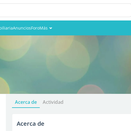
iliaria
Anuncios
Foro
Más
Eventos
Miembros
Fotos
Acerca de
Actividad
Acerca de