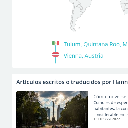
Tulum, Quintana Roo, M
Vienna, Austria
Artículos escritos o traducidos por Ha
Cómo moverse p
Como es de espera
habitantes, la co
considerable en l
13 Octubre 2022
significa que no 
Solo tienes que p