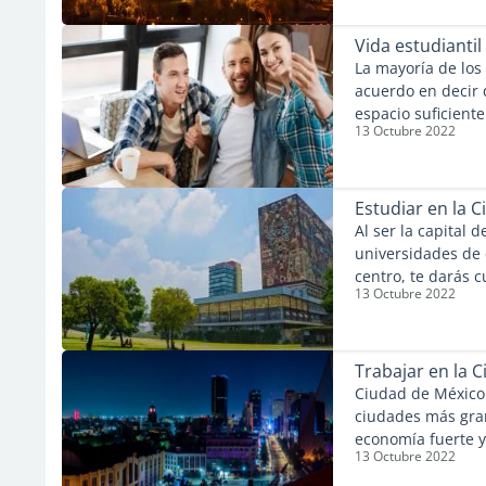
puede mostrarte y 
un lugar para viv
Vida estudiantil
satisfactoria que 
La mayoría de los
acuerdo en decir q
espacio suficien
13 Octubre 2022
Basta decir que 
ciudades, y que h
de vida que quier
Estudiar en la 
Al ser la capital 
universidades de 
centro, te darás 
13 Octubre 2022
diferente que se e
lo que necesitas s
mexicana.
Trabajar en la 
Ciudad de México 
ciudades más gra
economía fuerte y 
13 Octubre 2022
multinacional, es
ciudad, y que tan