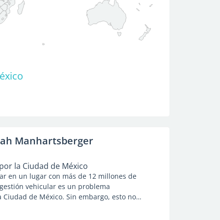
éxico
nnah Manhartsberger
or la Ciudad de México
r en un lugar con más de 12 millones de
ngestión vehicular es un problema
a Ciudad de México. Sin embargo, esto no
puedas moverte y cumplir con tus obligaciones.
lanificar cuidadosamente tu viaje, buscando