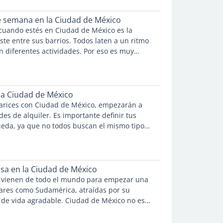
oncurridas. A continuación te presentamos el
o disponible, para que puedas desplazarte
 semana en la Ciudad de México
utar al máximo de la ciudad.
cuando estés en Ciudad de México es la
ste entre sus barrios. Todos laten a un ritmo
n diferentes actividades. Por eso es muy
l Metro hasta una estación cualquiera y
 para tener una idea de lo que te rodea.
ipo prosperan en la ciudad, con lo que
apreciar los matices y estilos que ofrecen las
la Ciudad de México
 de la ciudad, cualquier día de la semana.
iarices con Ciudad de México, empezarán a
es de alquiler. Es importante definir tus
ueda, ya que no todos buscan el mismo tipo
ualquier caso, hay una serie de cosas que
antes de tomar una decisión final con
miento en Ciudad de México.
sa en la Ciudad de México
vienen de todo el mundo para empezar una
ares como Sudamérica, atraídas por su
lo de vida agradable. Ciudad de México no es
n. Es una ciudad dinámica que transmite una
y asombro sobre lo que la cultura mexicana