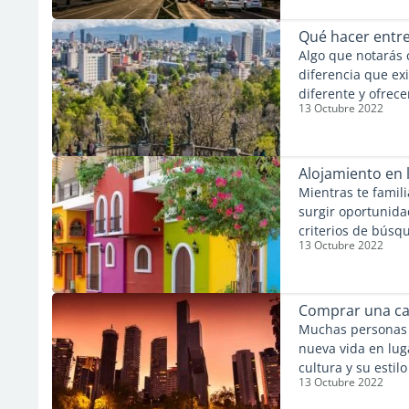
las rutas menos c
transporte públic
Qué hacer entre
fácilmente y disfr
Algo que notarás 
diferencia que exi
diferente y ofrece
13 Octubre 2022
divertido tomar e
empezar a caminar
Artistas de todo t
realmente puedes 
Alojamiento en 
diferentes partes
Mientras te famil
surgir oportunidad
criterios de búsq
13 Octubre 2022
de vivienda. En c
debes considerar 
respecto al aloja
Comprar una ca
Muchas personas 
nueva vida en lug
cultura y su esti
13 Octubre 2022
ninguna excepció
sensación de paz 