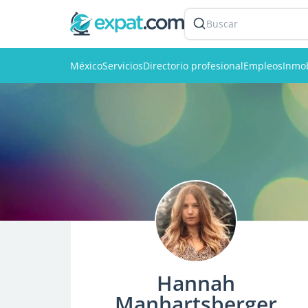
Buscar
México
Servicios
Directorio profesional
Empleos
Inmob
Hannah
Manhartsberger