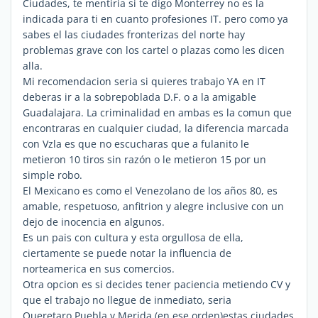
Ciudades, te mentiria si te digo Monterrey no es la
indicada para ti en cuanto profesiones IT. pero como ya
sabes el las ciudades fronterizas del norte hay
problemas grave con los cartel o plazas como les dicen
alla.
Mi recomendacion seria si quieres trabajo YA en IT
deberas ir a la sobrepoblada D.F. o a la amigable
Guadalajara. La criminalidad en ambas es la comun que
encontraras en cualquier ciudad, la diferencia marcada
con Vzla es que no escucharas que a fulanito le
metieron 10 tiros sin razón o le metieron 15 por un
simple robo.
El Mexicano es como el Venezolano de los años 80, es
amable, respetuoso, anfitrion y alegre inclusive con un
dejo de inocencia en algunos.
Es un pais con cultura y esta orgullosa de ella,
ciertamente se puede notar la influencia de
norteamerica en sus comercios.
Otra opcion es si decides tener paciencia metiendo CV y
que el trabajo no llegue de inmediato, seria
Queretaro,Puebla y Merida (en ese orden)estas ciudades