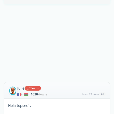
Julie
Team
16304
hace 13 años
#2
|
POSTS
Hola topsec1,