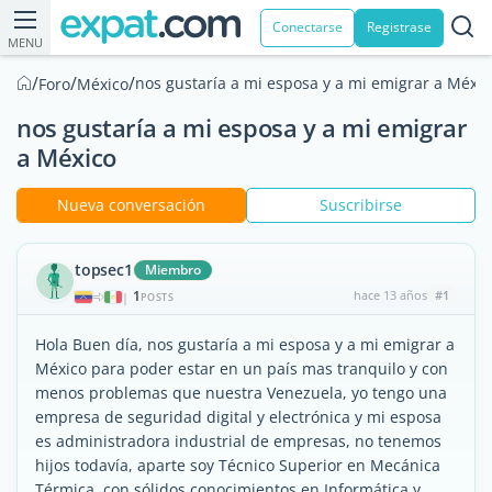
Conectarse
Registrase
MENU
/
/
/
nos gustaría a mi esposa y a mi emigrar a Méxic
Foro
México
nos gustaría a mi esposa y a mi emigrar
a México
Nueva conversación
Suscribirse
topsec1
Miembro
1
hace 13 años
#1
|
POSTS
Hola Buen día, nos gustaría a mi esposa y a mi emigrar a
México para poder estar en un país mas tranquilo y con
menos problemas que nuestra Venezuela, yo tengo una
empresa de seguridad digital y electrónica y mi esposa
es administradora industrial de empresas, no tenemos
hijos todavía, aparte soy Técnico Superior en Mecánica
Térmica, con sólidos conocimientos en Informática y