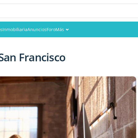
s
Inmobiliaria
Anuncios
Foro
Más
Eventos
 San Francisco
Miembros
Fotos