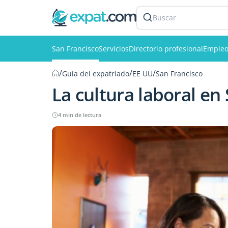
Buscar
San Francisco
Servicios
Directorio profesional
Empleo
/
/
/
Guía del expatriado
EE UU
San Francisco
La cultura laboral en
4 min de lectura