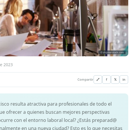
© shutterstock.com
re 2023
Compartir
🔗
f
𝕏
in
isco resulta atractiva para profesionales de todo el
ue ofrecer a quienes buscan mejores perspectivas
 ocurre con el entorno laboral local? ¿Estás preparad@
ionalmente en una nueva ciudad? Esto es lo que necesitas