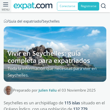
Conectarse
Registrarse
MENU
/
/
Guía del expatriado
Seychelles
Vivir en Seychelles: guía
completa para expatriados
Toda la información que necesitas para vivir en
Seychelles.
Preparado por
Julien Faliu
el 03 Noviembre 2025
Seychelles es un archipiélago de
115 islas
situado en el
Océano Índico, con una población de
132 779