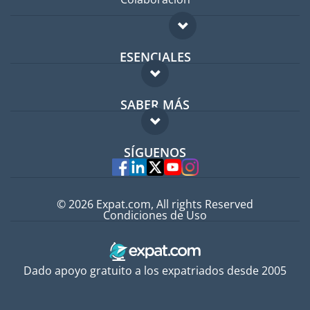
ESENCIALES
Foro para expatriados
SABER MÁS
Guía para expatriados
FAQ
Trabajos en el extranjero
SÍGUENOS
Expertos
© 2026 Expat.com, All rights Reserved
Condiciones de Uso
Dado apoyo gratuito a los expatriados desde 2005