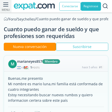
Conectarse
Registrase
MENU
/
/
/
Cuanto puedo ganar de sueldo y que profesi
Foro
Seychelles
Cuanto puedo ganar de sueldo y que
profesiones son requeridas
Nueva conversación
Suscribirse
marianeyes857
Miembro
M
1
hace 5 años
#1
|
POSTS
Buenas,me presento
Mi nombre es mario luna,mi familia está conformada de
cuatro integrantes
Estoy necesitando buscar nuevos rumbos y quiero
informacion certera sobre este país