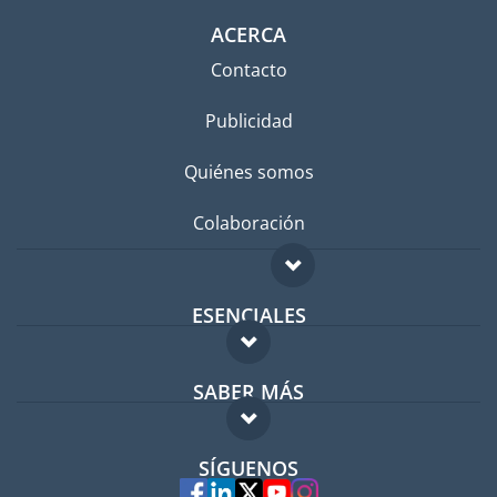
ACERCA
Contacto
Publicidad
Quiénes somos
Colaboración
ESENCIALES
Foro para expatriados
SABER MÁS
Guía para expatriados
FAQ
Trabajos en el extranjero
SÍGUENOS
Expertos