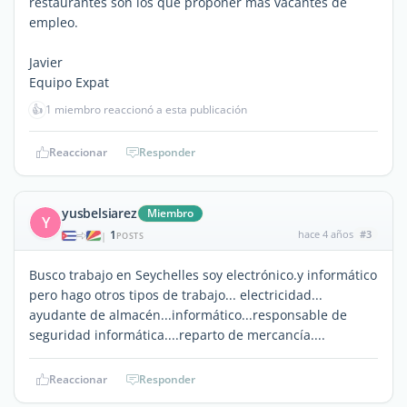
restaurantes son los que proponer más vacantes de
empleo.
Javier
Equipo Expat
👍
1 miembro reaccionó a esta publicación
Reaccionar
Responder
yusbelsiarez
Miembro
Y
1
hace 4 años
#3
|
POSTS
Busco trabajo en Seychelles soy electrónico.y informático
pero hago otros tipos de trabajo... electricidad...
ayudante de almacén...informático...responsable de
seguridad informática....reparto de mercancía....
Reaccionar
Responder