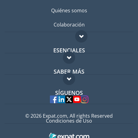
Quiénes somos
Colaboración
ESENCIALES
Foro para expatriados
SABER MÁS
Guía para expatriados
FAQ
Trabajos en el extranjero
SÍGUENOS
Expertos
© 2026 Expat.com, All rights Reserved
Condiciones de Uso