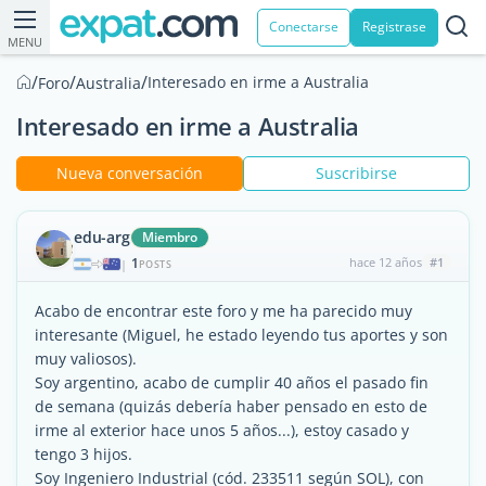
Conectarse
Registrase
MENU
/
/
/
Interesado en irme a Australia
Foro
Australia
Interesado en irme a Australia
Nueva conversación
Suscribirse
edu-arg
Miembro
1
hace 12 años
#1
|
POSTS
Acabo de encontrar este foro y me ha parecido muy
interesante (Miguel, he estado leyendo tus aportes y son
muy valiosos).
Soy argentino, acabo de cumplir 40 años el pasado fin
de semana (quizás debería haber pensado en esto de
irme al exterior hace unos 5 años...), estoy casado y
tengo 3 hijos.
Soy Ingeniero Industrial (cód. 233511 según SOL), con