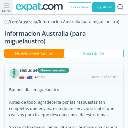
Conectarse
Registrase
MENU
/
/
/
Informacion Australia (para miguelaustro)
Foro
Australia
Informacion Australia (para
miguelaustro)
Nueva conversación
Suscribirse
aleduque
Nuevo miembro
4
hace 13 años
#1
|
POSTS
Buenos dias miguelaustro
Antes de todo, agradecerte por las respuestas tan
completas que envías, es todo un servicio social el que
realizas para los que desconocemos de estos temas.
Yo soy Colombiano, tengo 29 años y terminé una carrera