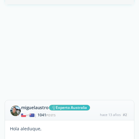
miguelaustro
Experto Australia
1041
hace 13 años
#2
|
POSTS
Hola aleduque,