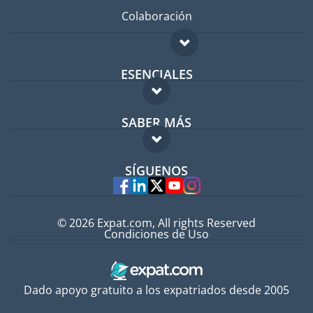
Colaboración
ESENCIALES
Foro para expatriados
SABER MÁS
Guía para expatriados
FAQ
Trabajos en el extranjero
SÍGUENOS
Expertos
© 2026 Expat.com, All rights Reserved
Condiciones de Uso
Dado apoyo gratuito a los expatriados desde 2005