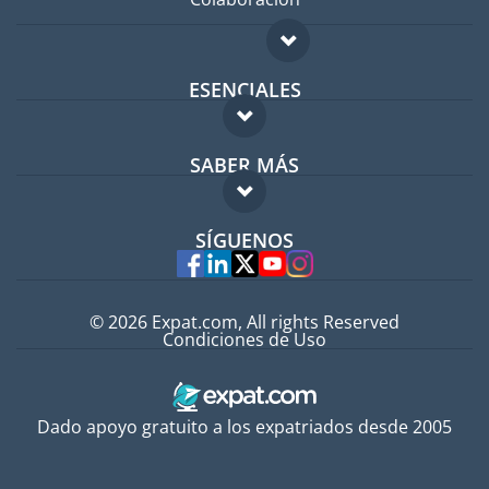
ESENCIALES
Foro para expatriados
SABER MÁS
Guía para expatriados
FAQ
Trabajos en el extranjero
SÍGUENOS
Expertos
© 2026 Expat.com, All rights Reserved
Condiciones de Uso
Dado apoyo gratuito a los expatriados desde 2005