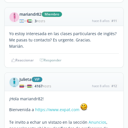
mariandr82
Miembro
3
hace 8 años
#11
|
POSTS
Yo estoy interesada en las clases particulares de inglés?
Me pasas tu contacto? Es urgente. Gracias.
Marián.
Reaccionar
Responder
Julieta
ViP
4167
hace 8 años
#12
|
POSTS
¡Hola mariandr82!
Bienvenida a
https://www.expat.com
Te invito a echar un vistazo en la sección
Anuncios
,