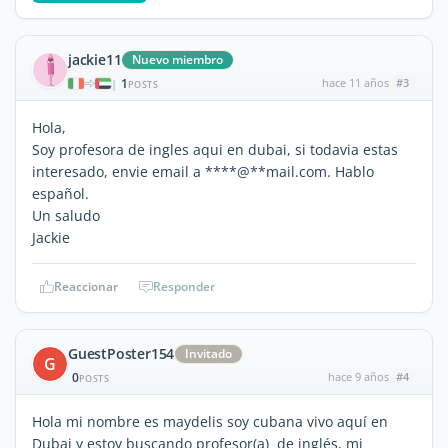
jackie11
Nuevo miembro
1
hace 11 años
#3
|
POSTS
Hola,
Soy profesora de ingles aqui en dubai, si todavia estas
interesado, envie email a ****@**mail.com. Hablo
español.
Un saludo
Jackie
Reaccionar
Responder
GuestPoster154
Invitado
G
0
hace 9 años
#4
POSTS
Hola mi nombre es maydelis soy cubana vivo aquí en
Dubai y estoy buscando profesor(a) de inglés, mi