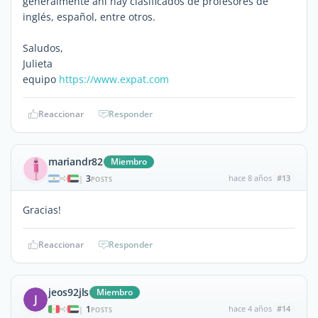
generalmente ahí hay clasificados de profesores de
inglés, español, entre otros.
Saludos,
Julieta
equipo
https://www.expat.com
Reaccionar
Responder
mariandr82
Miembro
3
hace 8 años
#13
|
POSTS
Gracias!
Reaccionar
Responder
jeos92jls
Miembro
J
1
hace 4 años
#14
|
POSTS