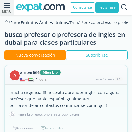
Conectarse
Registrase
MENU
/
/
/
/
busco profesor o profeso
Foro
Emiratos Árabes Unidos
Dubái
busco profesor o profesora de ingles en
dubai para clases particulares
Nueva conversación
Suscribirse
ambar666
Miembro
A
1
hace 12 años
#1
|
POSTS
mucha urgencia !!! necesito aprender ingles con alguna
profesor que hable español igualmente!
por favor dejar contactos comunicarse conmigo !!
👍
1 miembro reaccionó a esta publicación
Reaccionar
Responder