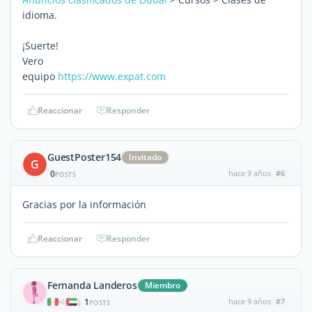
idioma.
¡Suerte!
Vero
equipo
https://www.expat.com
Reaccionar
Responder
GuestPoster154
Invitado
G
0
hace 9 años
#6
POSTS
Gracias por la información
Reaccionar
Responder
Fernanda Landeros
Miembro
1
hace 9 años
#7
|
POSTS