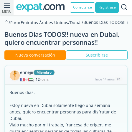
Conectarse
Registrase
MENU
/
/
/
/
Buenos Dias TODOS!! nu
Foro
Emiratos Árabes Unidos
Dubái
Buenos Dias TODOS!! nueva en Dubai,
quiero encuentrar personnas!!
Nueva conversación
Suscribirse
ennejii
Miembro
12
hace 14 años
#1
|
POSTS
Buenos dias,
Estoy nueva en Dubai solamente llego una semana
antes, quiero encuentrar personnas para disfrutar de
Dubai..
Viajo mucho por mi trabajo, francesa de origen, me
gusta encuentrar personas de todas las culturas de