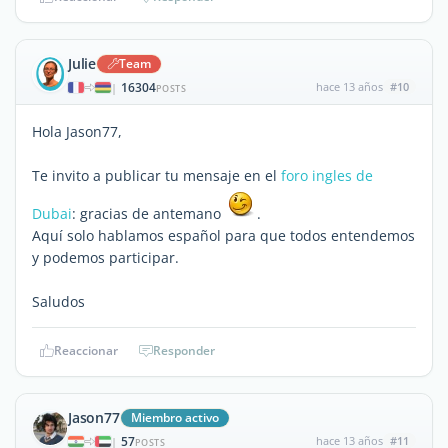
Julie
Team
16304
hace 13 años
#10
|
POSTS
Hola Jason77,
Te invito a publicar tu mensaje en el
foro ingles de
Dubai
: gracias de antemano
.
Aquí solo hablamos español para que todos entendemos
y podemos participar.
Saludos
Reaccionar
Responder
Jason77
Miembro activo
57
hace 13 años
#11
|
POSTS