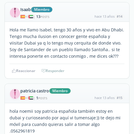
Isaab
Miembro
13
hace 13 años
#14
|
POSTS
Hola me llamo Isabel, tengo 30 años y vivo en Abu Dhabi.
Tengo mucha ilusion en conocer gente española y
viisitar Dubai ya q lo tengo muy cerquita de donde vivo.
Soy de Santander de un pueblo llamado Santoña.. si te
interesa ponerte en contacto conmigo , me dices ok???
Reaccionar
Responder
patricia castro
Miembro
1
hace 13 años
#15
|
POSTS
hola noemii soy patricia española también estoy en
dubai y curioseando por aquí vi tumensaje:)) te dejo mi
móvil para cuando quieras salir a tomar algo
.0562961819