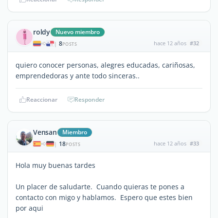
roldy
Nuevo miembro
8
hace 12 años
#32
|
POSTS
quiero conocer personas, alegres educadas, cariñosas,
emprendedoras y ante todo sinceras..
Reaccionar
Responder
Vensan
Miembro
18
hace 12 años
#33
|
POSTS
Hola muy buenas tardes
Un placer de saludarte. Cuando quieras te pones a
contacto con migo y hablamos. Espero que estes bien
por aqui