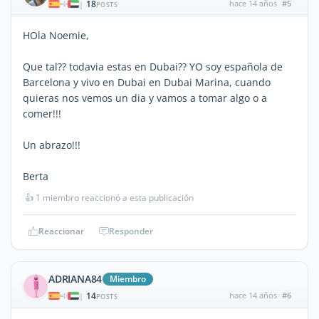
18
hace 14 años
#5
|
POSTS
HOla Noemie,
Que tal?? todavia estas en Dubai?? YO soy española de
Barcelona y vivo en Dubai en Dubai Marina, cuando
quieras nos vemos un dia y vamos a tomar algo o a
comer!!!
Un abrazo!!!
Berta
👍
1 miembro reaccionó a esta publicación
Reaccionar
Responder
ADRIANA84
Miembro
14
hace 14 años
#6
|
POSTS