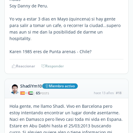
Soy Danny de Peru.
Yo voy a estar 3 dias en Mayo (quincena) si hay gente
para salir a tomar un cafe, o recorrer la ciudad...supero
mas aun si me dan la posibilidad de darme un
hospitality.
Karen 1985 eres de Punta arenas - Chile?
Reaccionar
Responder
ShadiYm10
Miembro activo
65
hace 13 años
#18
|
POSTS
Hola gente, me llamo Shadi. Vivo en Barcelona pero
estoy intentando encontrar un lugar donde asentarme.
Naci en Damasco pero llevo casi toda mi vida en Espana.
Estare en Abu Dabhi hasta el 25/03;2013 buscando
curro. Si alguien quiere algo o tiene informacion mi