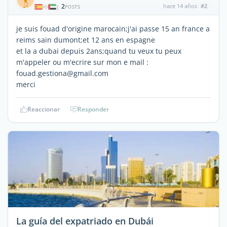
2
hace 14 años
#2
|
POSTS
je suis fouad d'origine marocain;j'ai passe 15 an france a
reims sain dumont;et 12 ans en espagne
et la a dubai depuis 2ans;quand tu veux tu peux
m'appeler ou m'ecrire sur mon e mail :
fouad.gestiona@gmail.com
merci
Reaccionar
Responder
La guía del expatriado en Dubái