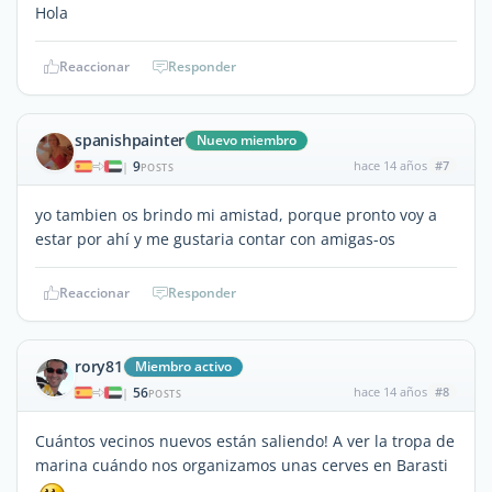
Hola
Reaccionar
Responder
spanishpainter
Nuevo miembro
9
hace 14 años
#7
|
POSTS
yo tambien os brindo mi amistad, porque pronto voy a
estar por ahí y me gustaria contar con amigas-os
Reaccionar
Responder
rory81
Miembro activo
56
hace 14 años
#8
|
POSTS
Cuántos vecinos nuevos están saliendo! A ver la tropa de
marina cuándo nos organizamos unas cerves en Barasti