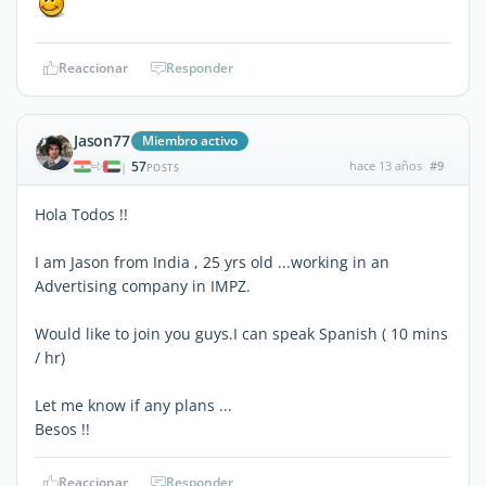
Reaccionar
Responder
Jason77
Miembro activo
57
hace 13 años
#9
|
POSTS
Hola Todos !!
I am Jason from India , 25 yrs old ...working in an
Advertising company in IMPZ.
Would like to join you guys.I can speak Spanish ( 10 mins
/ hr)
Let me know if any plans ...
Besos !!
Reaccionar
Responder