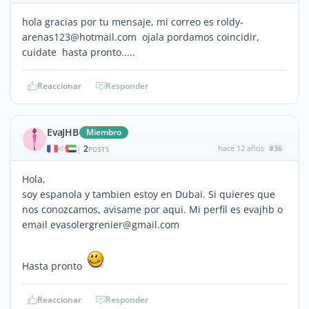
hola gracias por tu mensaje, mi correo es roldy-
arenas123@hotmail.com ojala pordamos coincidir,
cuidate hasta pronto.....
Reaccionar
Responder
EvaJHB
Miembro
2
hace 12 años
#36
|
POSTS
Hola,
soy espanola y tambien estoy en Dubai. Si quieres que
nos conozcamos, avisame por aqui. Mi perfil es evajhb o
email evasolergrenier@gmail.com
Hasta pronto
Reaccionar
Responder