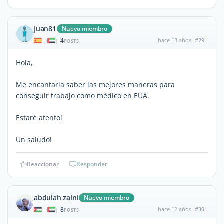
Juan81
Nuevo miembro
4
hace 13 años
#29
|
POSTS
Hola,
Me encantaría saber las mejores maneras para
conseguir trabajo como médico en EUA.
Estaré atento!
Un saludo!
Reaccionar
Responder
abdulah zaini
Nuevo miembro
8
hace 12 años
#30
|
POSTS