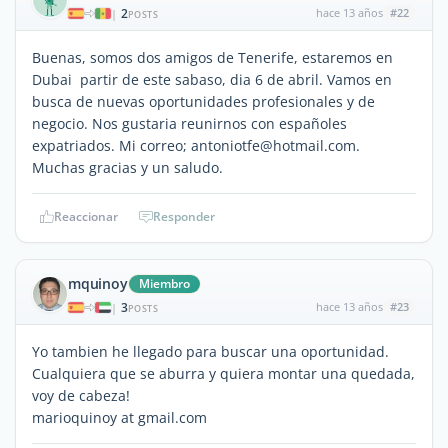
2
hace 13 años
#22
|
POSTS
Buenas, somos dos amigos de Tenerife, estaremos en
Dubai partir de este sabaso, dia 6 de abril. Vamos en
busca de nuevas oportunidades profesionales y de
negocio. Nos gustaria reunirnos con españoles
expatriados. Mi correo; antoniotfe@hotmail.com.
Muchas gracias y un saludo.
Reaccionar
Responder
mquinoy
Miembro
3
hace 13 años
#23
|
POSTS
Yo tambien he llegado para buscar una oportunidad.
Cualquiera que se aburra y quiera montar una quedada,
voy de cabeza!
marioquinoy at gmail.com