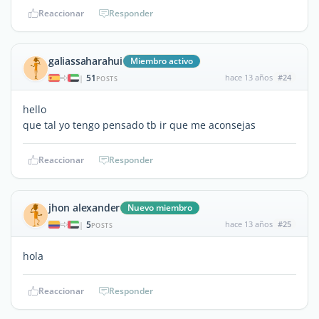
Reaccionar
Responder
galiassaharahui
Miembro activo
51
hace 13 años
#24
|
POSTS
hello
que tal yo tengo pensado tb ir que me aconsejas
Reaccionar
Responder
jhon alexander
Nuevo miembro
5
hace 13 años
#25
|
POSTS
hola
Reaccionar
Responder