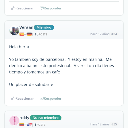
Reaccionar
Responder
Vensan
Miembro
18
hace 12 años
#34
|
POSTS
Hola berta
Yo tambien soy de barcelona. Y estoy en marina. Me
dedico a baloncesto profesional. A ver si un dia tienes
tiempo y tomamos un cafe
Un placer de saludarte
Reaccionar
Responder
roldy
Nuevo miembro
8
hace 12 años
#35
|
POSTS