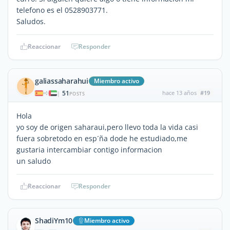
telefono es el 0528903771.
Saludos.
Reaccionar
Responder
galiassaharahui
Miembro activo
51
hace 13 años
#19
|
POSTS
Hola
yo soy de origen saharaui,pero llevo toda la vida casi
fuera sobretodo en esp´ña dode he estudiado,me
gustaria intercambiar contigo informacion
un saludo
Reaccionar
Responder
ShadiYm10
Miembro activo