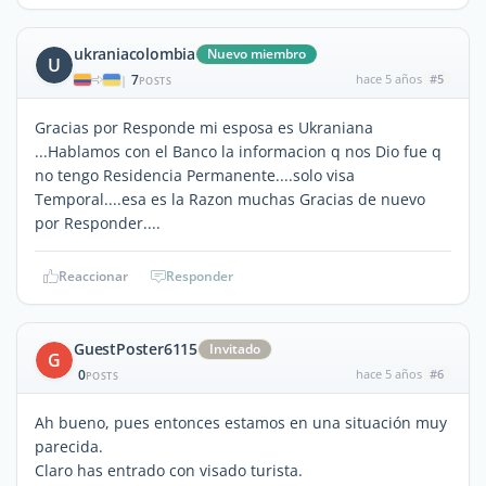
ukraniacolombia
Nuevo miembro
U
7
hace 5 años
#5
|
POSTS
Gracias por Responde mi esposa es Ukraniana
...Hablamos con el Banco la informacion q nos Dio fue q
no tengo Residencia Permanente....solo visa
Temporal....esa es la Razon muchas Gracias de nuevo
por Responder....
Reaccionar
Responder
GuestPoster6115
Invitado
G
0
hace 5 años
#6
POSTS
Ah bueno, pues entonces estamos en una situación muy
parecida.
Claro has entrado con visado turista.