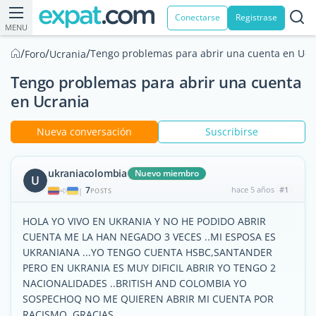
Conectarse
Registrase
MENU
/
/
/
Tengo problemas para abrir una cuenta en Ucr
Foro
Ucrania
Tengo problemas para abrir una cuenta
en Ucrania
Nueva conversación
Suscribirse
ukraniacolombia
Nuevo miembro
U
7
hace 5 años
#1
|
POSTS
HOLA YO VIVO EN UKRANIA Y NO HE PODIDO ABRIR
CUENTA ME LA HAN NEGADO 3 VECES ..MI ESPOSA ES
UKRANIANA ...YO TENGO CUENTA HSBC,SANTANDER
PERO EN UKRANIA ES MUY DIFICIL ABRIR YO TENGO 2
NACIONALIDADES ..BRITISH AND COLOMBIA YO
SOSPECHOQ NO ME QUIEREN ABRIR MI CUENTA POR
RACISMO..GRACIAS