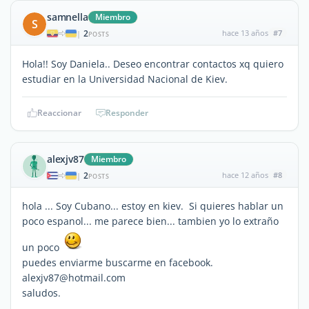
samnella
Miembro
S
2
hace 13 años
#7
|
POSTS
Hola!! Soy Daniela.. Deseo encontrar contactos xq quiero
estudiar en la Universidad Nacional de Kiev.
Reaccionar
Responder
alexjv87
Miembro
2
hace 12 años
#8
|
POSTS
hola ... Soy Cubano... estoy en kiev. Si quieres hablar un
poco espanol... me parece bien... tambien yo lo extraño
un poco
puedes enviarme buscarme en facebook.
alexjv87@hotmail.com
saludos.