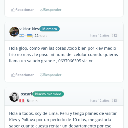
Reaccionar
Responder
viktor kiev
Miembro
22
hace 12 años
#12
|
POSTS
Hola glop, como van las cosas ,todo bien por kiev medio
frio no mas , te paso mi num. del celular cuando quieras
llama un saludo grande , 0637066395 victor.
Reaccionar
Responder
Joscarl
Nuevo miembro
8
hace 12 años
#13
|
POSTS
Hola a todos, soy de Lima, Perú y tengo planes de visitar
Kiev y Poltava por un periodo de 10 días, me gustaría
saber cuanto cuesta rentar un departamento por ese