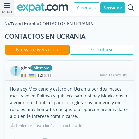
Conectarse
Registrase
MENU
/
/
/
CONTACTOS EN UCRANIA
Foro
Ucrania
CONTACTOS EN UCRANIA
Nueva conversación
Suscribirse
glop
Miembro
12
hace 13 años
#1
|
POSTS
Hola soy Mexicano y estare en Ucrania por dos meses
mas, vivo en Poltava y quisiera saber si hay Mexicanos o
alguien que hable espanol o ingles, soy bilingue y mi
ruso es muy limitado, con gusto proporcionare mis datos
a quien le interese comunicarse.
👍
1 miembro reaccionó a esta publicación