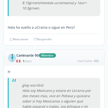
8.15griven(moneda ucraineana) y 1eur=
10.5griven.
Hola ha vuelto a uCrania o sigue en Perù?
Reaccionar
Responder
Caminante 90
Miembro
1
hace 9 años
#23
|
POSTS
H
glop escribió:
Hola soy Mexicano y estare en Ucrania por
dos meses mas, vivo en Poltava y quisiera
saber si hay Mexicanos o alguien que
hable espanol o ingles, soy bilingue y mi