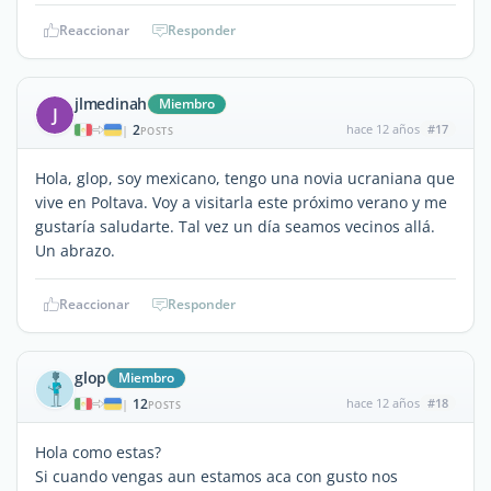
Reaccionar
Responder
jlmedinah
Miembro
J
2
hace 12 años
#17
|
POSTS
Hola, glop, soy mexicano, tengo una novia ucraniana que
vive en Poltava. Voy a visitarla este próximo verano y me
gustaría saludarte. Tal vez un día seamos vecinos allá.
Un abrazo.
Reaccionar
Responder
glop
Miembro
12
hace 12 años
#18
|
POSTS
Hola como estas?
Si cuando vengas aun estamos aca con gusto nos