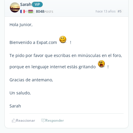
Sarah
ViP
8048
hace 13 años
#5
|
POSTS
Hola Junior,
Bienvenido a Expat.com
!
Te pido por favor que escribas en minúsculas en el foro,
porque en lenguaje internet estás gritando
!
Gracias de antemano,
Un saludo,
Sarah
Reaccionar
Responder