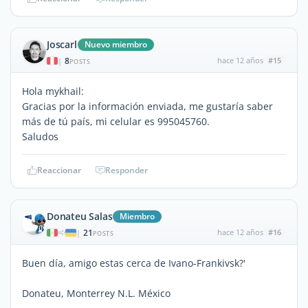
Joscarl
Nuevo miembro
8
hace 12 años
#15
|
POSTS
Hola mykhail:
Gracias por la información enviada, me gustaría saber
más de tú país, mi celular es 995045760.
Saludos
Reaccionar
Responder
Donateu Salas
Miembro
21
hace 12 años
#16
|
POSTS
Buen día, amigo estas cerca de Ivano-Frankivsk?'
Donateu, Monterrey N.L. México