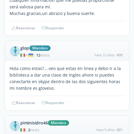
Cualquier información que me puedas proporcionar
será valiosa para mí.
Muchas gracias,un abrazo y buena suerte.
Reaccionar
Responder
glop
Miembro
12
hace 12 años
#20
|
POSTS
Hola como estas?....veo que estas en linea y debo ir a la
biblioteca a dar una clase de Ingles ahore si puedes
conectarte en skype dentro de las dos siguientes horas
mi nombre es gloveso.
Reaccionar
Responder
piminisidro46
Miembro
2
hace 9 años
#21
|
POSTS