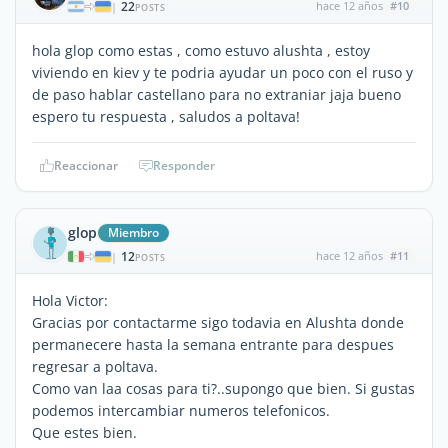
22
hace 12 años
#10
|
POSTS
hola glop como estas , como estuvo alushta , estoy
viviendo en kiev y te podria ayudar un poco con el ruso y
de paso hablar castellano para no extraniar jaja bueno
espero tu respuesta , saludos a poltava!
Reaccionar
Responder
glop
Miembro
12
hace 12 años
#11
|
POSTS
Hola Victor:
Gracias por contactarme sigo todavia en Alushta donde
permanecere hasta la semana entrante para despues
regresar a poltava.
Como van laa cosas para ti?..supongo que bien. Si gustas
podemos intercambiar numeros telefonicos.
Que estes bien.