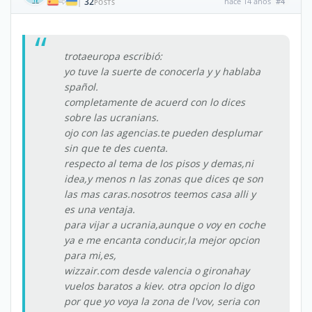
32
hace 14 años
#4
|
POSTS
trotaeuropa escribió:
yo tuve la suerte de conocerla y y hablaba
spañol.
completamente de acuerd con lo dices
sobre las ucranians.
ojo con las agencias.te pueden desplumar
sin que te des cuenta.
respecto al tema de los pisos y demas,ni
idea,y menos n las zonas que dices qe son
las mas caras.nosotros teemos casa alli y
es una ventaja.
para vijar a ucrania,aunque o voy en coche
ya e me encanta conducir,la mejor opcion
para mi,es,
wizzair.com desde valencia o gironahay
vuelos baratos a kiev. otra opcion lo digo
por que yo voya la zona de l'vov, seria con