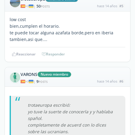
50
hace 14 años
#5
|
POSTS
low cost
bien,cumplen el horario.
te puede tocar alguna azafata borde,pero en iberia
tambien,asi que....
Reaccionar
Responder
VARONS
Nuevo miembro
9
hace 14 años
#6
|
POSTS
trotaeuropa escribió:
yo tuve la suerte de conocerla y y hablaba
spañol.
completamente de acuerd con lo dices
sobre las ucranians.