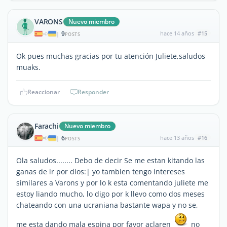
VARONS
Nuevo miembro
9
hace 14 años
#15
|
POSTS
Ok pues muchas gracias por tu atención Juliete,saludos
muaks.
Reaccionar
Responder
Farachi
Nuevo miembro
6
hace 13 años
#16
|
POSTS
Ola saludos........ Debo de decir Se me estan kitando las
ganas de ir por dios:| yo tambien tengo intereses
similares a Varons y por lo k esta comentando juliete me
estoy liando mucho, lo digo por k llevo como dos meses
chateando con una ucraniana bastante wapa y no se,
me esta dando mala espina por favor aclaren
no