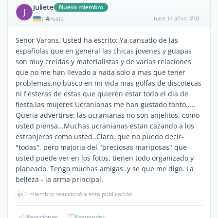
Juliete
Nuevo miembro
J
4
hace 14 años
#10
|
POSTS
Senor Varons. Usted ha escrito: Ya cansado de las
españolas que en general las chicas jovenes y guapas
son muy creidas y materialistas y de varias relaciones
que no me han llevado a nada solo a mas que tener
problemas,no busco en mi vida mas golfas de discotecas
ni fiesteras de estas que quieren estar todo el dia de
fiesta,las mujeres Ucranianas me han gustado tanto.....
Queria advertirse: las ucranianas no son anjelitos, como
usted piensa...Muchas ucranianas estan cazando a los
estranjeros como usted..Claro, que no puedo decir-
"todas", pero majoria del "preciosas mariposas" que
usted puede ver en los fotos, tienen todo organizado y
planeado. Tengo muchas amigas..y se que me digo. La
belleza - la arma principal.
👍
1 miembro reaccionó a esta publicación
Reaccionar
Responder