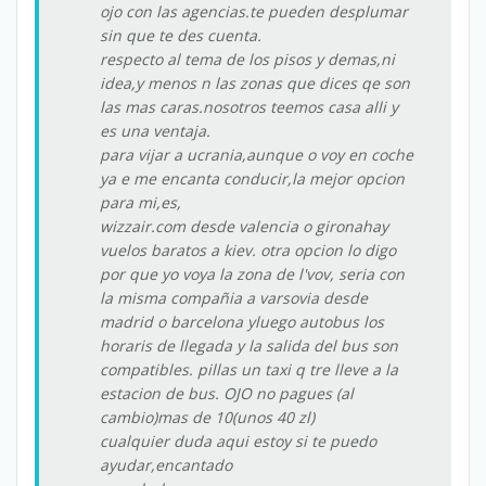
ojo con las agencias.te pueden desplumar
sin que te des cuenta.
respecto al tema de los pisos y demas,ni
idea,y menos n las zonas que dices qe son
las mas caras.nosotros teemos casa alli y
es una ventaja.
para vijar a ucrania,aunque o voy en coche
ya e me encanta conducir,la mejor opcion
para mi,es,
wizzair.com desde valencia o gironahay
vuelos baratos a kiev. otra opcion lo digo
por que yo voya la zona de l'vov, seria con
la misma compañia a varsovia desde
madrid o barcelona yluego autobus los
horaris de llegada y la salida del bus son
compatibles. pillas un taxi q tre lleve a la
estacion de bus. OJO no pagues (al
cambio)mas de 10(unos 40 zl)
cualquier duda aqui estoy si te puedo
ayudar,encantado