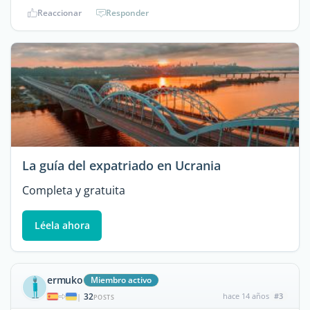
Reaccionar
Responder
La guía del expatriado en Ucrania
Completa y gratuita
Léela ahora
ermuko
Miembro activo
32
hace 14 años
#3
|
POSTS