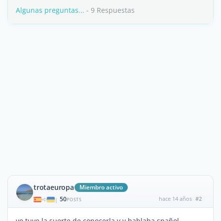
Algunas preguntas...
- 9 Respuestas
trotaeuropa
Miembro activo
50
hace 14 años
#2
|
POSTS
yo tuve la suerte de conocerla y y hablaba spañol.