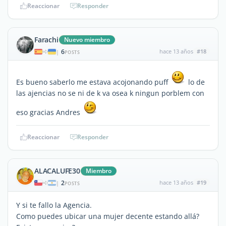
Reaccionar
Responder
Farachi
Nuevo miembro
6
hace 13 años
#18
|
POSTS
Es bueno saberlo me estava acojonando puff
lo de
las ajencias no se ni de k va osea k ningun porblem con
eso gracias Andres
Reaccionar
Responder
ALACALUFE30
Miembro
2
hace 13 años
#19
|
POSTS
Y si te fallo la Agencia.
Como puedes ubicar una mujer decente estando allá?