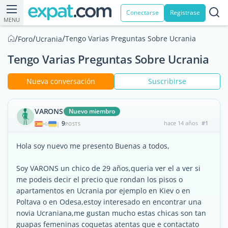
Conectarse
Registrase
MENU
/
/
/
Tengo Varias Preguntas Sobre Ucrania
Foro
Ucrania
Tengo Varias Preguntas Sobre Ucrania
Nueva conversación
Suscribirse
VARONS
Nuevo miembro
9
hace 14 años
#1
|
POSTS
Hola soy nuevo me presento Buenas a todos,
Soy VARONS un chico de 29 años,queria ver el a ver si
me podeis decir el precio que rondan los pisos o
apartamentos en Ucrania por ejemplo en Kiev o en
Poltava o en Odesa,estoy interesado en encontrar una
novia Ucraniana,me gustan mucho estas chicas son tan
guapas femeninas coquetas atentas que e contactato