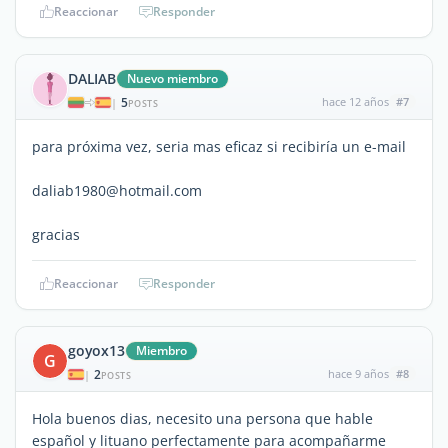
Reaccionar
Responder
DALIAB
Nuevo miembro
5
hace 12 años
#7
|
POSTS
para próxima vez, seria mas eficaz si recibiría un e-mail
daliab1980@hotmail.com
gracias
Reaccionar
Responder
goyox13
Miembro
G
2
hace 9 años
#8
|
POSTS
Hola buenos dias, necesito una persona que hable
español y lituano perfectamente para acompañarme