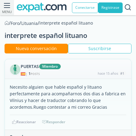
Conectarse
Registrase
MENU
/
/
/
interprete español lituano
Foro
Lituania
interprete español lituano
Nueva conversación
Suscribirse
PUERTAS
Miembro
1
hace 15 años
#1
|
POSTS
Necesito alguien que hable español y lituano
perfectamente para acompañarnos dos dias a fabrica en
Vilnius y hacer de traductor cobrando lo que
acordemos.Ruego contestar a mi correo Gracias
Reaccionar
Responder