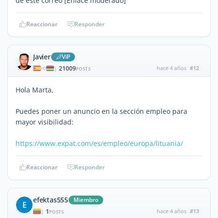
de este correo [Enlace moderado]
Reaccionar
Responder
Javier
ViP
21009
hace 4 años
#12
|
POSTS
Hola Marta,
Puedes poner un anuncio en la sección empleo para
mayor visibilidad:
https://www.expat.com/es/empleo/europa/lituania/
Reaccionar
Responder
efektas555
Miembro
E
1
hace 4 años
#13
|
POSTS