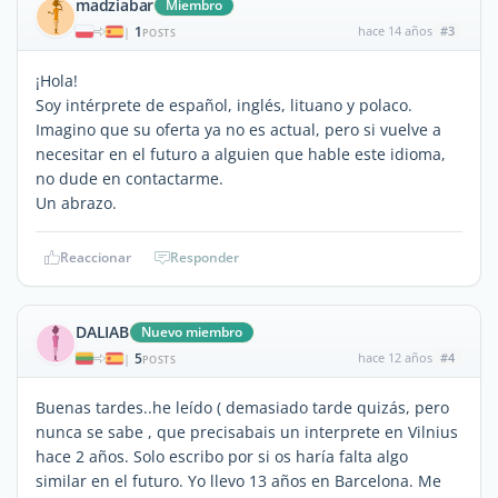
madziabar
Miembro
1
hace 14 años
#3
|
POSTS
¡Hola!
Soy intérprete de español, inglés, lituano y polaco.
Imagino que su oferta ya no es actual, pero si vuelve a
necesitar en el futuro a alguien que hable este idioma,
no dude en contactarme.
Un abrazo.
Reaccionar
Responder
DALIAB
Nuevo miembro
5
hace 12 años
#4
|
POSTS
Buenas tardes..he leído ( demasiado tarde quizás, pero
nunca se sabe , que precisabais un interprete en Vilnius
hace 2 años. Solo escribo por si os haría falta algo
similar en el futuro. Yo llevo 13 años en Barcelona. Me