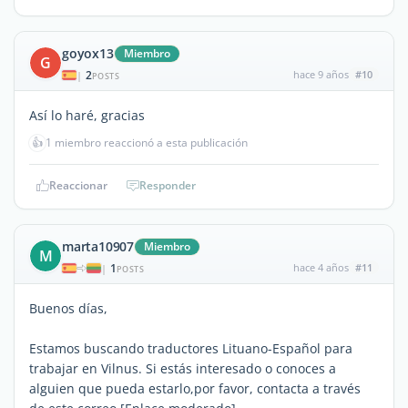
goyox13
Miembro
G
2
hace 9 años
#10
|
POSTS
Así lo haré, gracias
👍
1 miembro reaccionó a esta publicación
Reaccionar
Responder
marta10907
Miembro
M
1
hace 4 años
#11
|
POSTS
Buenos días,
Estamos buscando traductores Lituano-Español para
trabajar en Vilnus. Si estás interesado o conoces a
alguien que pueda estarlo,por favor, contacta a través