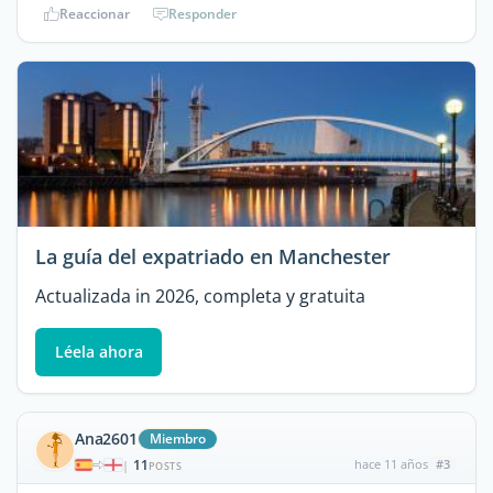
Reaccionar
Responder
La guía del expatriado en Manchester
Actualizada in 2026, completa y gratuita
Léela ahora
Ana2601
Miembro
11
hace 11 años
#3
|
POSTS