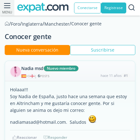
Conectarse
Registrase
MENU
/
/
/
/
Conocer gente
Foro
Inglaterra
Manchester
Conocer gente
Nueva conversación
Suscribirse
Nadia msd
Nuevo miembro
6
hace 11 años
#1
|
POSTS
Holaaa!!!
Soy Nadia de España, justo hace una semana que estoy
en Altrincham y me gustaría conocer gente. Por si
alguien se anima os dejo mi correo:
nadiamasad@hotmail.com. Saludos
Reaccionar
Responder