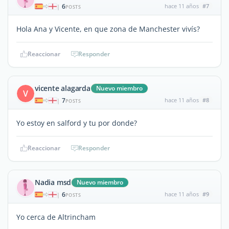
6
hace 11 años
#7
|
POSTS
Hola Ana y Vicente, en que zona de Manchester vivís?
Reaccionar
Responder
vicente alagarda
Nuevo miembro
V
7
hace 11 años
#8
|
POSTS
Yo estoy en salford y tu por donde?
Reaccionar
Responder
Nadia msd
Nuevo miembro
6
hace 11 años
#9
|
POSTS
Yo cerca de Altrincham