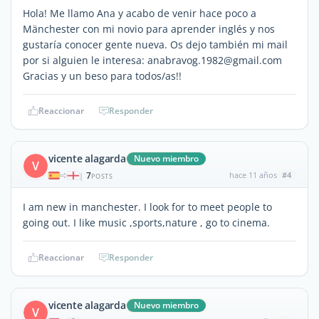
Hola! Me llamo Ana y acabo de venir hace poco a
Mänchester con mi novio para aprender inglés y nos
gustaría conocer gente nueva. Os dejo también mi mail
por si alguien le interesa: anabravog.1982@gmail.com
Gracias y un beso para todos/as!!
Reaccionar
Responder
vicente alagarda
Nuevo miembro
V
7
hace 11 años
#4
|
POSTS
I am new in manchester. I look for to meet people to
going out. I like music ,sports,nature , go to cinema.
Reaccionar
Responder
vicente alagarda
Nuevo miembro
V