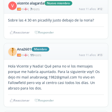
vicente alagarda
Nuevo miembro
V
7
hace 11 años
#12
|
POSTS
Sobre las 4 30 en picadilly justo debajo de la noria?
Reaccionar
Responder
Ana2601
Miembro
11
hace 11 años
#13
|
POSTS
Hola Vicente y Nadia! Qué pena no vi los mensajes
porque me habría apuntado. Para la siguiente voy!! Os
dejo mi mail anabravog.1982@gmail.com Yo vivo en
Fallowfield pero voy al centro casi todos los días. Un
abrazo para los dos.
Reaccionar
Responder