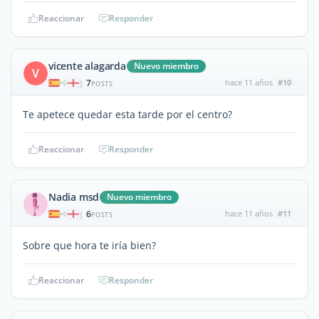
Reaccionar
Responder
vicente alagarda
Nuevo miembro
V
7
hace 11 años
#10
|
POSTS
Te apetece quedar esta tarde por el centro?
Reaccionar
Responder
Nadia msd
Nuevo miembro
6
hace 11 años
#11
|
POSTS
Sobre que hora te iría bien?
Reaccionar
Responder