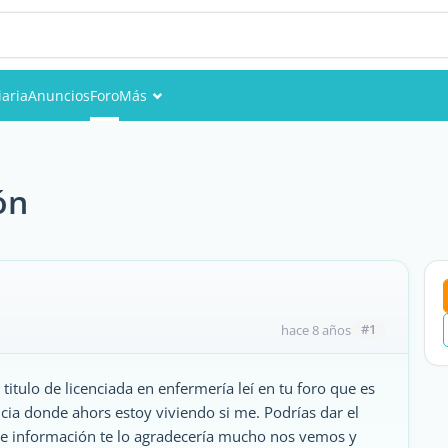
iaria
Anuncios
Foro
Más
Eventos
Miembros
ón
Fotos
#1
hace 8 años
itulo de licenciada en enfermería leí en tu foro que es
ncia donde ahors estoy viviendo si me. Podrías dar el
 información te lo agradecería mucho nos vemos y