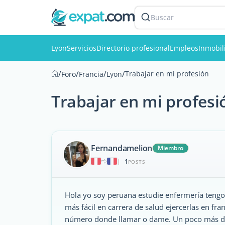
Buscar
Lyon
Servicios
Directorio profesional
Empleos
Inmobil
/
/
/
/
Trabajar en mi profesión
Foro
Francia
Lyon
Trabajar en mi profesi
Fernandamelion
Miembro
1
|
POSTS
Hola yo soy peruana estudie enfermería tengo t
más fácil en carrera de salud ejercerlas en fra
número donde llamar o dame. Un poco más de