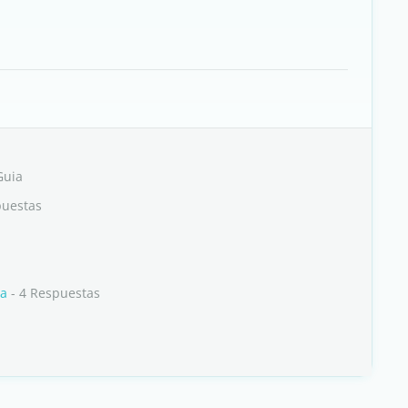
Guia
puestas
na
- 4 Respuestas