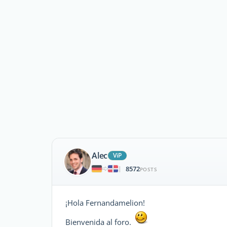
Alec
ViP
8572
|
POSTS
¡Hola Fernandamelion!
Bienvenida al foro.