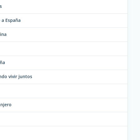
s
 a España
ina
aña
ndo vivir juntos
anjero