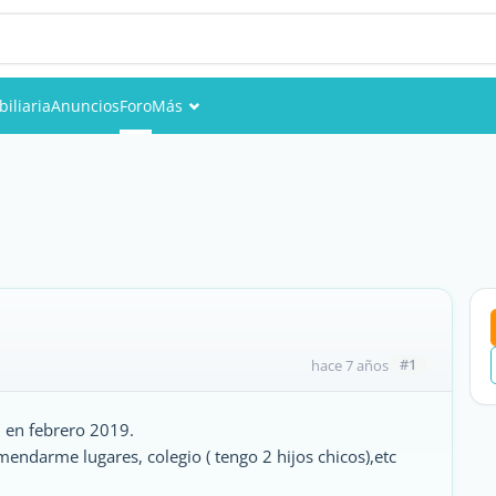
iliaria
Anuncios
Foro
Más
Eventos
Miembros
Fotos
#1
hace 7 años
d en febrero 2019.
mendarme lugares, colegio ( tengo 2 hijos chicos),etc