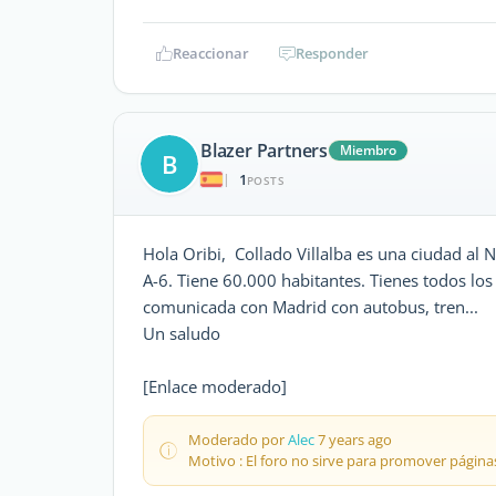
Reaccionar
Responder
Blazer Partners
Miembro
B
1
|
POSTS
Hola Oribi, Collado Villalba es una ciudad al 
A-6. Tiene 60.000 habitantes. Tienes todos lo
comunicada con Madrid con autobus, tren...
Un saludo
[Enlace moderado]
Moderado por
Alec
7 years ago
Motivo : El foro no sirve para promover páginas