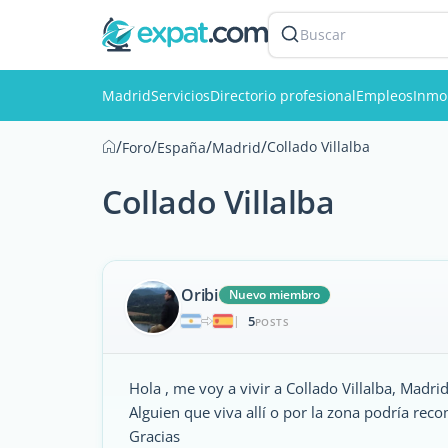
Buscar
Madrid
Servicios
Directorio profesional
Empleos
Inmob
/
/
/
/
Collado Villalba
Foro
España
Madrid
Collado Villalba
Oribi
Nuevo miembro
5
|
POSTS
Hola , me voy a vivir a Collado Villalba, Madri
Alguien que viva allí o por la zona podría reco
Gracias