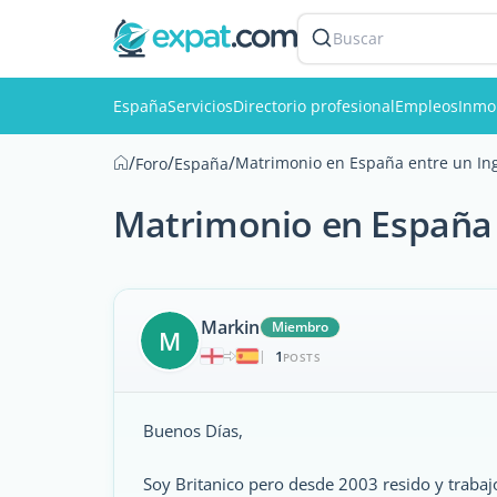
Buscar
España
Servicios
Directorio profesional
Empleos
Inmob
/
/
/
Matrimonio en España entre un In
Foro
España
Matrimonio en España 
Markin
Miembro
M
1
|
POSTS
Buenos Días,
Soy Britanico pero desde 2003 resido y trabaj