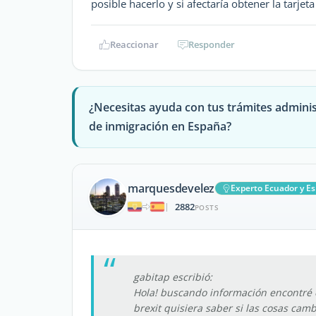
posible hacerlo y si afectaría obtener la tarje
Reaccionar
Responder
¿Necesitas ayuda con tus trámites adminis
de inmigración en España?
marquesdevelez
Experto Ecuador y E
2882
|
POSTS
gabitap escribió:
Hola! buscando información encontré 
brexit quisiera saber si las cosas cam