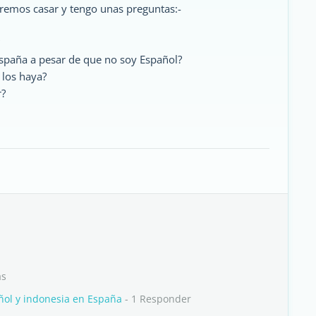
ueremos casar y tengo unas preguntas:-
España a pesar de que no soy Español?
 los haya?
r?
as
añol y indonesia en España
- 1 Responder