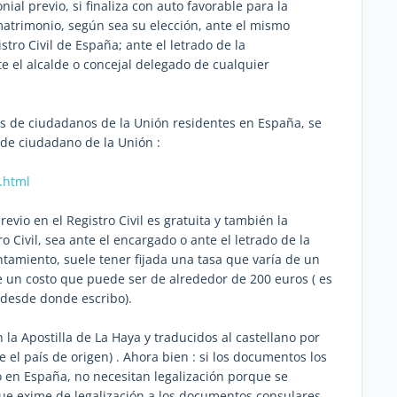
ial previo, si finaliza con auto favorable para la
atrimonio, según sea su elección, ante el mismo
stro Civil de España; ante el letrado de la
nte el alcalde o concejal delegado de cualquier
os de ciudadanos de la Unión residentes en España, se
r de ciudadano de la Unión :
x.html
evio en el Registro Civil es gratuita y también la
 Civil, sea ante el encargado o ante el letrado de la
untamiento, suele tener fijada una tasa que varía de un
ene un costo que puede ser de alrededor de 200 euros ( es
 desde donde escribo).
la Apostilla de La Haya y traducidos al castellano por
el país de origen) . Ahora bien : si los documentos los
 en España, no necesitan legalización porque se
ue exime de legalización a los documentos consulares