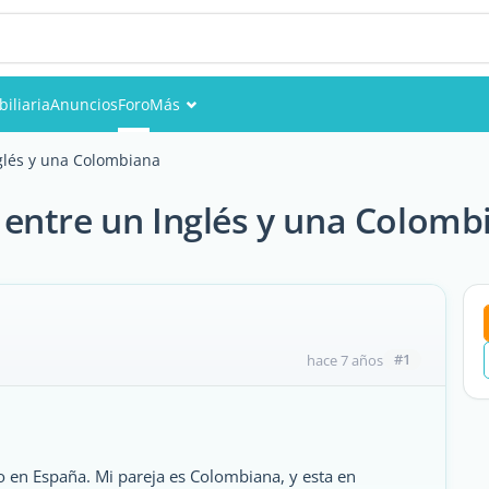
iliaria
Anuncios
Foro
Más
Eventos
glés y una Colombiana
Miembros
entre un Inglés y una Colomb
Fotos
#1
hace 7 años
o en España. Mi pareja es Colombiana, y esta en