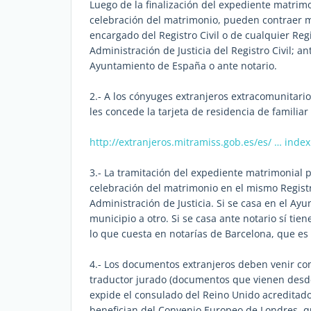
Luego de la finalización del expediente matrimon
celebración del matrimonio, pueden contraer m
encargado del Registro Civil o de cualquier Regi
Administración de Justicia del Registro Civil; a
Ayuntamiento de España o ante notario.
2.- A los cónyuges extranjeros extracomunitari
les concede la tarjeta de residencia de familia
http://extranjeros.mitramiss.gob.es/es/ … inde
3.- La tramitación del expediente matrimonial pr
celebración del matrimonio en el mismo Registro
Administración de Justicia. Si se casa en el Ay
municipio a otro. Si se casa ante notario sí ti
lo que cuesta en notarías de Barcelona, que es
4.- Los documentos extranjeros deben venir con 
traductor jurado (documentos que vienen desde 
expide el consulado del Reino Unido acreditado
benefician del Convenio Europeo de Londres, q