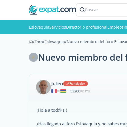
Buscar
Eslovaquia
Servicios
Directorio profesional
Empleos
I
/
/
/
Nuevo miembro del foro Eslovaq
Foro
Eslovaquia
Nuevo miembro del fo
Julien
Fundador
53200
|
POSTS
¡Hola a tod@ s !
¿Has llegado al foro Eslovaquia y no sabes m