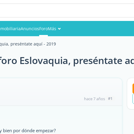
nmobiliaria
Anuncios
Foro
Más
Eventos
uia, preséntate aquí - 2019
Miembros
ro Eslovaquia, preséntate aq
Fotos
#1
hace 7 años
uy bien por dónde empezar?