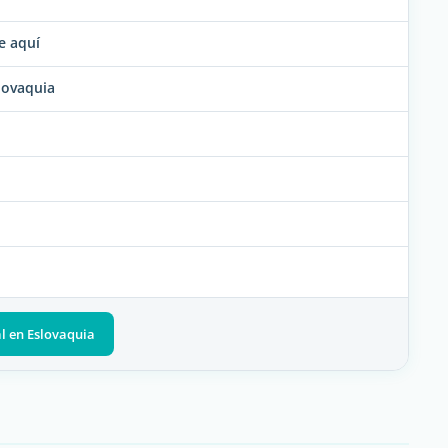
e aquí
lovaquia
al en Eslovaquia