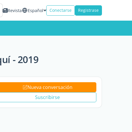
Conectarse
Registrase
Revista
Español
uí - 2019
Nueva conversación
Suscribirse