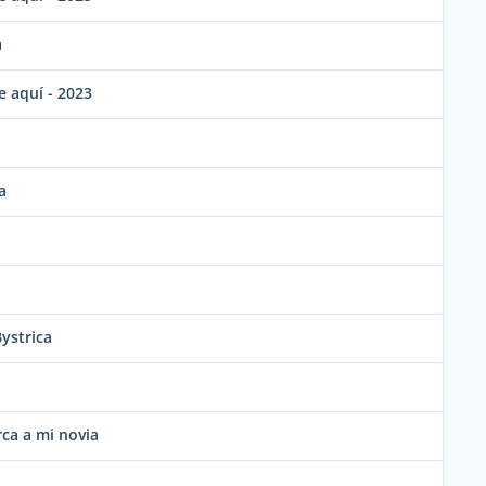
a
 aquí - 2023
a
ystrica
rca a mi novia