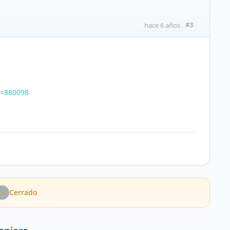
#3
hace 6 años
d=880098
Cerrado