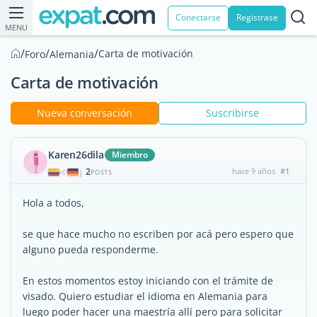
Conectarse
Registrase
MENU
/
/
/
Carta de motivación
Foro
Alemania
Carta de motivación
Nueva conversación
Suscribirse
Karen26dila
Miembro
2
hace 9 años
#1
|
POSTS
Hola a todos,
se que hace mucho no escriben por acá pero espero que
alguno pueda responderme.
En estos momentos estoy iniciando con el trámite de
visado. Quiero estudiar el idioma en Alemania para
luego poder hacer una maestría allí pero para solicitar