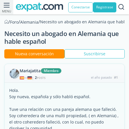
Conectarse
Registrase
MENU
/
/
/
Necesito un abogado en Alemania que hable 
Foro
Alemania
Necesito un abogado en Alemania que
hable español
Nueva conversación
Suscribirse
Mariajatita
Miembro
2
el año pasado
#1
|
POSTS
Hola.
Soy nueva, española y sólo habló español.
Tuve una relación con una pareja alemana que falleció.
Soy coheredera de una multi propiedad, ( en Alemania) ,
el otro coheredero falleció, con lo cual, no puedo
disolver la comunidad.