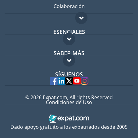
Colaboración
ESENCIALES
Foro para expatriados
SABER MÁS
Guía para expatriados
FAQ
Trabajos en el extranjero
SÍGUENOS
Expertos
© 2026 Expat.com, All rights Reserved
Condiciones de Uso
Dado apoyo gratuito a los expatriados desde 2005