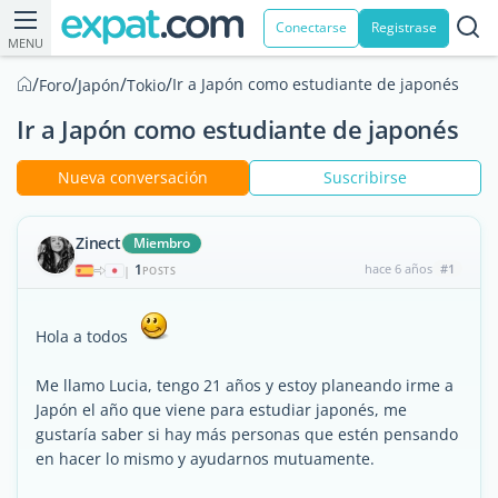
Conectarse
Registrase
MENU
/
/
/
/
Ir a Japón como estudiante de japonés
Foro
Japón
Tokio
Ir a Japón como estudiante de japonés
Nueva conversación
Suscribirse
Zinect
Miembro
1
hace 6 años
#1
|
POSTS
Hola a todos
Me llamo Lucia, tengo 21 años y estoy planeando irme a
Japón el año que viene para estudiar japonés, me
gustaría saber si hay más personas que estén pensando
en hacer lo mismo y ayudarnos mutuamente.