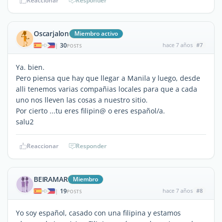
Reaccionar
Responder
Oscarjalon
Miembro activo
30
hace 7 años
#7
|
POSTS
Ya. bien.
Pero piensa que hay que llegar a Manila y luego, desde
alli tenemos varias compañias locales para que a cada
uno nos lleven las cosas a nuestro sitio.
Por cierto ...tu eres filipin@ o eres español/a.
salu2
Reaccionar
Responder
BEIRAMAR
Miembro
19
hace 7 años
#8
|
POSTS
Yo soy español, casado con una filipina y estamos