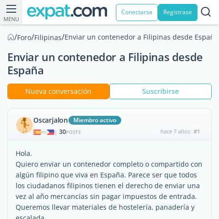
Conectarse
Registrase
MENU
/
/
/
Enviar un contenedor a Filipinas desde España
Foro
Filipinas
Enviar un contenedor a Filipinas desde
España
Nueva conversación
Suscribirse
Oscarjalon
Miembro activo
30
hace 7 años
#1
|
POSTS
Hola.
Quiero enviar un contenedor completo o compartido con
algún filipino que viva en España. Parece ser que todos
los ciudadanos filipinos tienen el derecho de enviar una
vez al año mercancías sin pagar impuestos de entrada.
Queremos llevar materiales de hostelería, panadería y
escalada.